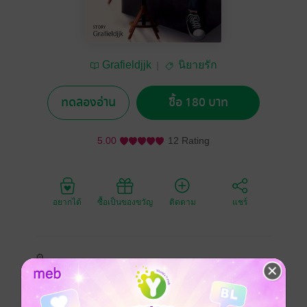
Grafieldjjk
นิยายรัก
ทดลองอ่าน
ซื้อ 180 บาท
5.00
12 Rating
อยากได้
ซื้อเป็นของขวัญ
ติดตาม
แชร์
⚙