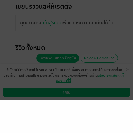
เขียนรีวิวและให้เรตติ้ง
คุณสามารถ
เข้าสู่ระบบ
เพื่อแสดงความคิดเห็นได้จ้า
รีวิวทั้งหมด
Review Edition ปัจจุบัน
Review Edition เก่า
หน้าที่ 1
เว็บไซต์นี้มีการใช้คุกกี้ โปรดยอมรับนโยบายคุกกี้เพื่อประสบการณ์การใช้บริการที่ดีที่สุด
ของท่าน ท่านสามารถศึกษาวิธีการตั้งค่าการควบคุมคุกกี้ของท่านผ่าน
นโยบายการใช้คุกกี้
ของเราที่นี่
สนุกนะ แต่มันจะดีกว่านีัถ้าบอกบทว่าใครพูด
ตกลง
มันต้องอ่านทวนหลายรอบและคิดเอาเองว่า
ดาวน์โหลดแอป
วิธีการใช้งาน
ติดต่อเรา
ใครเป็นคนเอ่ยบทสนทนานั้นๆ ยิ่งเวลาเถียงกัน
อ่ะ มันสนุกดี แต่มันจะเอ๊ะ แบบใครพูดวะ อ่ะ
ค่ะ
มีแล้ว -
DemonzterZ
1
5 ก.ย. 2566
11:1 น.