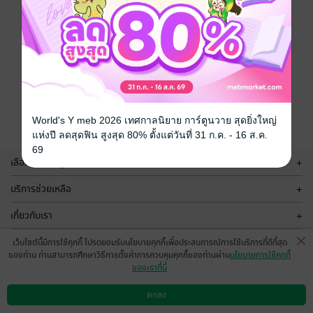
World's Y meb 2026 เทศกาลนิยาย การ์ตูนวาย สุดยิ่งใหญ่
แห่งปี ลดสุดฟิน สูงสุด 80% ตั้งแต่วันที่ 31 ก.ค. - 16 ส.ค.
69
เลือกหมวดหมู่
+
บริการช่วยเหลือ
+
เกี่ยวกับเรา
+
กลุ่มธุรกิจในเครือ
+
เว็บไซต์นี้มีการใช้คุกกี้ โปรดยอมรับนโยบายคุกกี้เพื่อประสบการณ์การใช้บริการที่ดีที่สุด
ของท่าน ท่านสามารถศึกษาวิธีการตั้งค่าการควบคุมคุกกี้ของท่านผ่าน
นโยบายการใช้คุกกี้
ของเราที่นี่
ตกลง
ดาวน์โหลดแอป
วิธีการใช้งาน
ติดต่อเรา