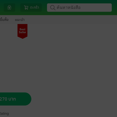
ตะกร้า
ขึ้นหิ้ง
แนะนำ
อ 270 บาท
Rating