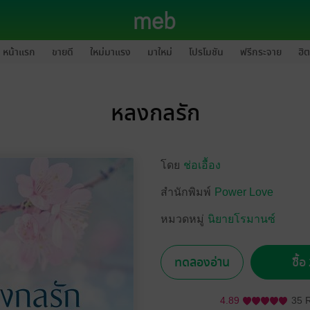
หน้าแรก
ขายดี
ใหม่มาแรง
มาใหม่
โปรโมชัน
ฟรีกระจาย
ฮิต
หลงกลรัก
โดย
ช่อเอื้อง
สำนักพิมพ์
Power Love
หมวดหมู่
นิยายโรมานซ์
ทดลองอ่าน
ซื้
4.89
35 