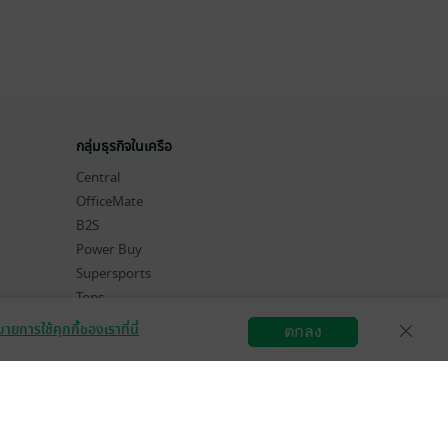
กลุ่มธุรกิจในเครือ
Central
OfficeMate
B2S
Power Buy
Supersports
Tops
Hytexts
ายการใช้คุกกี้ของเราที่นี่
ตกลง
สมัครขายอีบุ๊ก
วิธีการใช้งาน
ติดต่อเรา