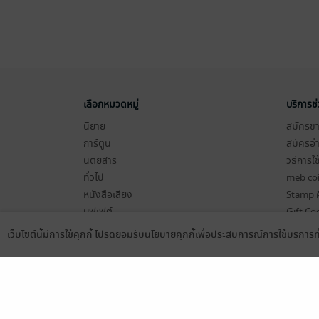
เลือกหมวดหมู่
บริการช
นิยาย
สมัครขาย
การ์ตูน
สมัครอ่
นิตยสาร
วิธีการใ
ทั่วไป
meb co
หนังสือเสียง
Stamp ค
บุฟเฟต์
Gift Co
เงื่อนไข
เว็บไซต์นี้มีการใช้คุกกี้ โปรดยอมรับนโยบายคุกกี้เพื่อประสบการณ์การใช้บริการ
Language
ดาวน์โหลดแอป
นโยบายค
แผนผังเ