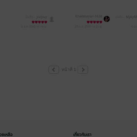
Kriedmayan-1638
มีแล้ว -
yuiyuy
มีแล้ว -
MjAy
AxM
4 ธ.ค. 2565
14:14 น.
25 ต.ค. 2565
13:21 น.
6 ต.
หน้าที่ 1
่วยเหลือ
เกี่ยวกับเรา