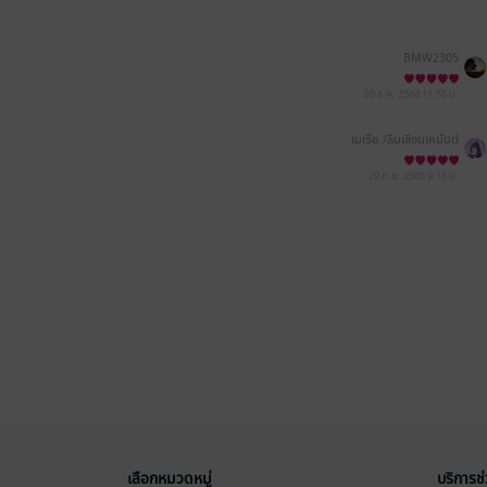
BMW2305
30 ธ.ค. 2568
11:50 น.
เมเธีย./ลืมเลือน​เหมันต์​
29 ก.ย. 2565
9:15 น.
เลือกหมวดหมู่
บริการช