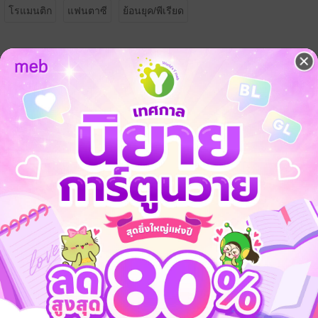
โรแมนติก
แฟนตาซี
ย้อนยุค/พีเรียด
จ