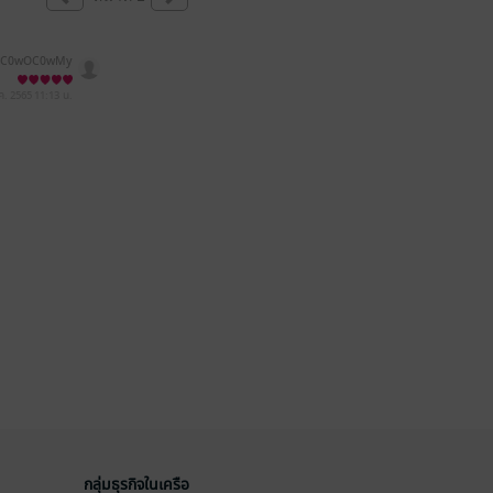
MC0wOC0wMy
jozMzozOA==
ค. 2565
11:13 น.
กลุ่มธุรกิจในเครือ