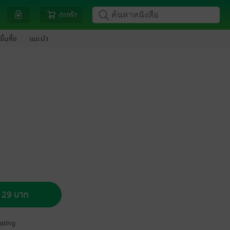
ตะกร้า
ขึ้นหิ้ง
แนะนำ
อ 29 บาท
ating