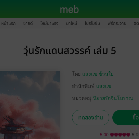
หน้าแรก
ขายดี
ใหม่มาแรง
มาใหม่
โปรโมชัน
ฟรีกระจาย
ฮิต
วุ่นรักแดนสวรรค์ เล่ม 5
โดย
แสงแข ช้วนใย
สำนักพิมพ์
แสงแข
หมวดหมู่
นิยายรักจีนโบราณ
ทดลองอ่าน
ซื้
5.00
5 R