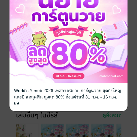
รวมเล่มทุก 15 ตอน สามารถตามอ่านแบบรายตอนได้ที่
เว็บไซต์เด็กดี
จีนโบราณ
ย้อนยุค/พีเรียด
ซีรีส์
ทะลุมิติไปเป็นพรานสาวในยุค 60
ประเภทไฟล์
pdf, epub
(สารบัญ)
วันที่วางขาย
29 กันยายน 2565
ความยาว
177 หน้า (≈ 31,744 คำ)
World's Y meb 2026 เทศกาลนิยาย การ์ตูนวาย สุดยิ่งใหญ่
แห่งปี ลดสุดฟิน สูงสุด 80% ตั้งแต่วันที่ 31 ก.ค. - 16 ส.ค.
ราคาปก
99 บาท (ประหยัด 50%)
69
เล่มอื่นๆ ในซีรีส์
ดูทั้งหมด