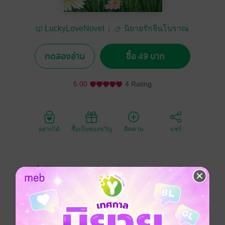
LuckyLoveNovel
นิยายรักจีนโบราณ
ทดลองอ่าน
ซื้อ 49 บาท
5.00
4 Rating
อยากได้
ซื้อเป็นของขวัญ
ติดตาม
แชร์
คนอื่นข้ามภพมากับเกมดีๆ เธอดันข้ามภพมากับเกมติด
เกาะแถมยังเป็นแค่สาวน้อยวัยแปดขวบในชนบทอีกต่าง
หาก! ครอบครัวก็แย่ อาหารก็ขาดแคลน ปัญหาอะไรก็มา
เถอะเธอจะล่ามากินให้หมด!!!!