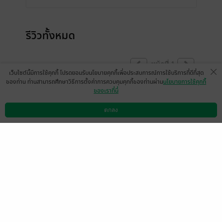
รีวิวทั้งหมด
หน้าที่ 1
เว็บไซต์นี้มีการใช้คุกกี้ โปรดยอมรับนโยบายคุกกี้เพื่อประสบการณ์การใช้บริการที่ดีที่สุด
ของท่าน ท่านสามารถศึกษาวิธีการตั้งค่าการควบคุมคุกกี้ของท่านผ่าน
นโยบายการใช้คุกกี้
ของเราที่นี่
สนุก
ตกลง
มีแล้ว -
Half Prince8367
ดาวน์โหลดแอป
วิธีการใช้งาน
ติดต่อเรา
0
22 มิ.ย. 2568
13:19 น.
เรื่องนี้เหมือนคนเขียนหมกมุ่นอยูแต่ในเกมมาก
ไป เหมือนเด็กติดเกมจนลืมโลกแห่งความเป็น
จริงไป
มีแล้ว -
fb-Vicks102064489790038
0
57
15 พ.ย. 2565
17:26 น.
Kriedmayan-1638
มีแล้ว -
เลซี่มินนี่