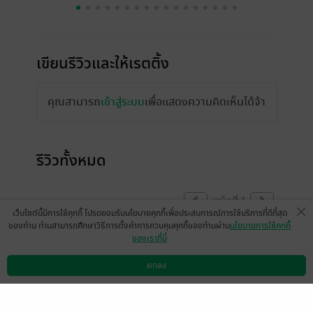
เขียนรีวิวและให้เรตติ้ง
คุณสามารถ
เข้าสู่ระบบ
เพื่อแสดงความคิดเห็นได้จ้า
รีวิวทั้งหมด
หน้าที่ 1
เว็บไซต์นี้มีการใช้คุกกี้ โปรดยอมรับนโยบายคุกกี้เพื่อประสบการณ์การใช้บริการที่ดีที่สุด
ของท่าน ท่านสามารถศึกษาวิธีการตั้งค่าการควบคุมคุกกี้ของท่านผ่าน
นโยบายการใช้คุกกี้
ของเราที่นี่
ดีใจจังเลย ในที่สุดไรท์ก็ลงเล่มนี้
MyoWWerN
ตกลง
ดาวน์โหลดแอป
วิธีการใช้งาน
ติดต่อเรา
1
29 ก.ย. 2565
12:13 น.
ดู 1 ความเห็นย่อย