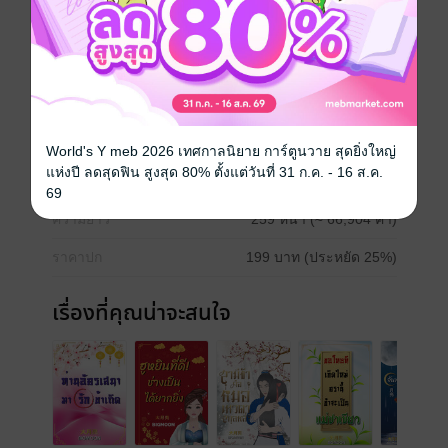
ข้าจึงชอบส่งยิ้มเช่นนี้มาให้ข้า ขอทีเถิดท่านราชครูได้
โปรดอย่าส่งยิ้มให้ข้าเช่นนี้จะได้หรือไม่...
จีนโบราณ
ประเภทไฟล์
pdf, epub
(สารบัญ)
World's Y meb 2026 เทศกาลนิยาย การ์ตูนวาย สุดยิ่งใหญ่
แห่งปี ลดสุดฟิน สูงสุด 80% ตั้งแต่วันที่ 31 ก.ค. - 16 ส.ค.
วันที่วางขาย
29 กันยายน 2565
69
ความยาว
259 หน้า (≈ 66,904 คำ)
ราคาปก
199 บาท (ประหยัด 25%)
เรื่องที่คุณน่าจะสนใจ