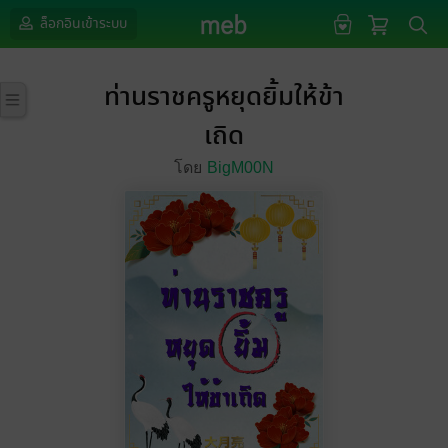
ล็อกอินเข้าระบบ
ท่านราชครูหยุดยิ้มให้ข้า
เถิด
โดย
BigM00N