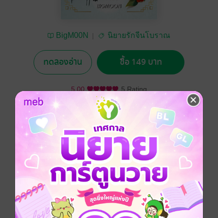
BigM00N
นิยายรักจีนโบราณ
ทดลองอ่าน
ซื้อ 149 บาท
5.00
5 Rating
อยากได้
ซื้อเป็นของขวัญ
ติดตาม
แชร์
ท่านราชครูตวนมู่เฉิน ทั้งรูปงามและเฉลียวฉลาด เขาผู้นี้
คือว่าที่เจ้าบ่าวของข้า ผู้อื่นล้วนแล้วแต่นินทา ว่าคนเช่น
ข้าทำบุญมาด้วยสิ่งใด จึงได้มีวาสนาเป็นว่าที่ภรรยาของ
คนผู้นี้ เพ้ย! เป็นข้าแล้วอย่างไร ไม่ดีที่ตรงไหนเป็นถึงบุตร
สาวแม่ทัพใหญ่แห่งแคว้นเชียวนะ ว่าแต่เหตุใด ว่าที่สามี