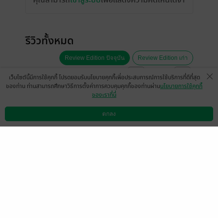
คุณสามารถ
เข้าสู่ระบบ
เพื่อแสดงความคิดเห็นได้จ้า
รีวิวทั้งหมด
Review Edition ปัจจุบัน
Review Edition เก่า
หน้าที่ 1
เว็บไซต์นี้มีการใช้คุกกี้ โปรดยอมรับนโยบายคุกกี้เพื่อประสบการณ์การใช้บริการที่ดีที่สุด
ของท่าน ท่านสามารถศึกษาวิธีการตั้งค่าการควบคุมคุกกี้ของท่านผ่าน
นโยบายการใช้คุกกี้
ของเราที่นี่
สนุกมากพระเอกน่ารักอ่านได้เรื่อยๆไม่น้าเบื่อ
ตกลง
เลย
ดาวน์โหลดแอป
วิธีการใช้งาน
ติดต่อเรา
มีแล้ว -
Anonymous
0
16 ก.พ. 2568
5:36 น.
สนุกมากกกกก
คือแบบอยากอ่านรวดเดียวจน
จบไม่อยากให้ค้างคา
ใดๆคือ
พระเอกน่ารักกับ
นางเอกมากค่ะ
ชอบๆๆๆๆๆ💕❤️💕❤️💕❤️💕❤️
มีแล้ว -
Bee Sarakung
0
4 ก.ค. 2566
7:14 น.