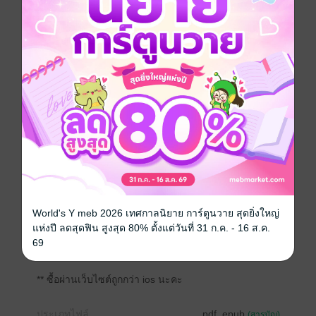
เพราะดาบโบราณของตระกูลพิชัยสุระสงครามนำพา 'ดวง
กานดา'
ย้อนกลับไปยังกรุงศรีอยุธยาเมื่อหลายร้อยปีก่อน
เพื่อตามหาเจ้ากรรมนายเวรที่หลอนจนเธอขนหัวลุก
ใครจะไปคิดว่านักแสดงสาวตกอับ
จะกลับกลายเป็นหลานสาวขุนนางใหญ่แห่งกรุงศรีอยุธยา
แต่แทนที่ชีวิตจะสุขสบาย เธอกลับถูกจองกฐินไม่เว้นแต่ละ
วัน
ทำเอาหญิงสาวอยากเผ่นกลับชาติปัจจุบันใจแทบขาด
เธอจะกลับชาติปัจจุบันได้ไหม
แล้ว 'คุณหลวง' รูปงามที่โผล่มาช่วยเธอหลายครั้งคือใคร
กันแน่
World's Y meb 2026 เทศกาลนิยาย การ์ตูนวาย สุดยิ่งใหญ่
ตามเข้าไปอ่านกันต่อเลยค่ะ
แห่งปี ลดสุดฟิน สูงสุด 80% ตั้งแต่วันที่ 31 ก.ค. - 16 ส.ค.
69
----------------------------------------
** ซื้อผ่านเว็บไซต์ถูกกว่า ios นะคะ
ประเภทไฟล์
pdf, epub
(สารบัญ)