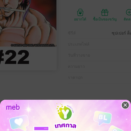
อยากได้
ซื้อเป็นของขวัญ
ติด
ซีรีส์
ซุปเปอร์ ด
ประเภทไฟล์
วันที่วางขาย
ความยาว
ราคาปก
 และมีชื่อว่า K ภายในร่างกายที่ดูน่ากลัว บุรุษคนนี้มีสมองราวกับอัจฉริยะ เข
ทั่ว คราวนี้งานที่เขารับคือการผ่าตัดเปลี่ยนหัวใจ แต่การผ่าตัดครั้งนี้เบื้อ
พระเจ้าของ K จะต้องกวัดแกว่ง การ์ตูนการแพทย์อันดุเดือดเริ่มต้นแล้ว!!