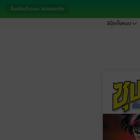
ล็อกอินเข้าระบบ / สมัครสมาชิก
อีบุ๊กทั้งหมด