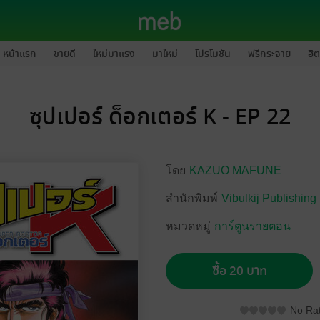
หน้าแรก
ขายดี
ใหม่มาแรง
มาใหม่
โปรโมชัน
ฟรีกระจาย
ฮิต
ซุปเปอร์ ด็อกเตอร์ K - EP 22
โดย
KAZUO MAFUNE
สำนักพิมพ์
Vibulkij Publishing
หมวดหมู่
การ์ตูนรายตอน
ซื้อ 20 บาท
No Rat