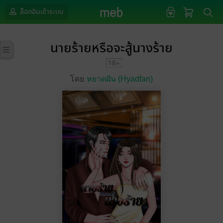
ล็อกอินเข้าระบบ
นายร้ายหรือจะสู้นางร้าย
โดย
หยาดฝัน (Hyadfan)