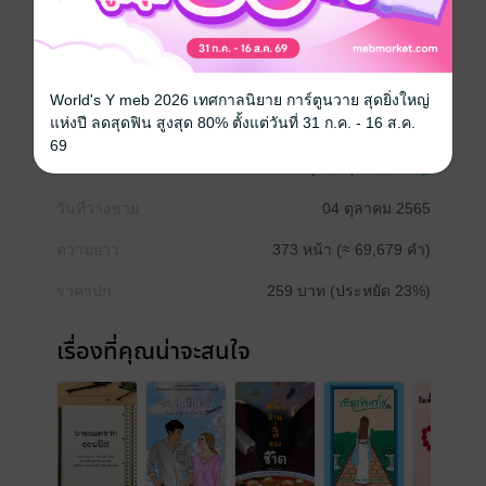
******
โรแมนติก , NC25+
ดรามา
ตลก
โรแมนติก
โรมานซ์
ความรัก
World's Y meb 2026 เทศกาลนิยาย การ์ตูนวาย สุดยิ่งใหญ่
แห่งปี ลดสุดฟิน สูงสุด 80% ตั้งแต่วันที่ 31 ก.ค. - 16 ส.ค.
69
ประเภทไฟล์
pdf, epub
(สารบัญ)
วันที่วางขาย
04 ตุลาคม 2565
ความยาว
373 หน้า (≈ 69,679 คำ)
ราคาปก
259 บาท (ประหยัด 23%)
เรื่องที่คุณน่าจะสนใจ