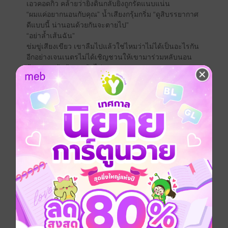
เอวคอดกิ่ว คล้ายว่ายิ่งดิ้นกลับยิ่งถูกรัดแนบแน่น
“ผมแค่อยากนอนกับคุณ” น้ำเสียงกรุ้มกริ่ม “ดูสิบรรยากาศ
ดีแบบนี้ น่านอนด้วยกันจะตายไป”
“อย่าล้ำเส้นฉัน”
ข่มขู่เสียงเขียว เขาลืมไปแล้วใช่ไหมว่าไม่ได้เป็นอะไรกัน
อีกอย่างเจนเนตรไม่ได้เชิญชวนให้เขามาร่วมหลับนอน
ด้วย คนหน้าด้าน หน้าไม่อาย
แน่นอนว่าต่อให้เอ่ยประโยคอันเจ็บแสบพวกนั้น ก็ไม่ทำให้
ปกป้องระคายผิวแม้แต่น้อย เขาถึกทนเกินกว่าจะทำอะไร
ได้
“ผมคิดถึงคุณนะรู้ไหม”
ไม่อินว้อย!!
เจนเนตรเบ้ปากมองบนด้วยความรู้สึกรำคาญ คนอะไรตื๊อ
เก่งเป็นบ้า เธอไม่ชอบชายหนุ่ม เขาควรเว้นระยะห่างให้
เกียรติเธอด้วย ไม่ใช่เอะอะก็เข้ามาประชิดตัวคอยแทะโลม
อยู่แบบนี้
“อย่ามาน้ำเน่าใส่ฉัน พวกเรามันพวกเดียวกัน แค่คุณอ้า
ปาก ฉันก็เห็นลิ้นไก่แล้ว”
“เก่งหนิ งั้นไม่อ้อมค้อมละนะ เรามีเซ็กซ์กันเถอะ ผมอยาก
แทบทนไม่ไหวแล้ว”