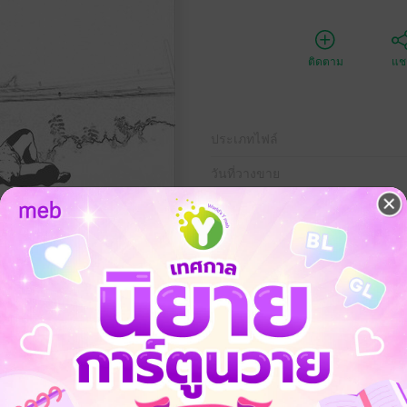
ติดตาม
แชร
ประเภทไฟล์
วันที่วางขาย
ความยาว
ราคาปก
ญา รำพึงรำพันจากชีวิตของ "อ้วนดำ" อดีตนักมวยไทย ผู้เป็นตัวแทนของคน
ดมไปด้วยโลกธรรม ๘ มาระยะเวลาหนึ่ง จนมีโอกาสซึมซับธรรมะ จึงตระหนัก
ับมายาโลกต่อไป ยังคง "หลับฝัน หรรษา" ไม่ตื่นมาพบความจริง