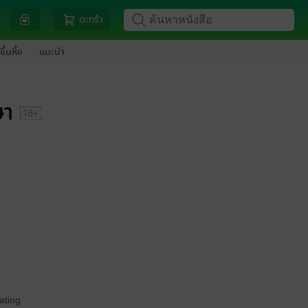
ตะกร้า
ขึ้นหิ้ง
แนะนำ
ษา
ating