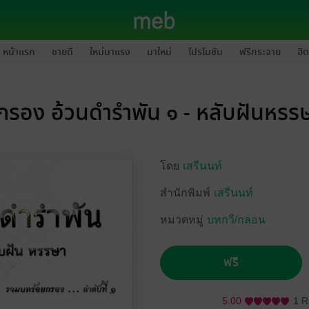
หน้าแรก
ขายดี
ใหม่มาแรง
มาใหม่
โปรโมชัน
ฟรีกระจาย
ฮิต
กรอง อ้วนดำรำพัน ๑ - หลับฝันหรร
โดย
เสรีนนท์
สำนักพิมพ์
เสรีนนท์
หมวดหมู่
บทกวี/กลอน
ฟรี
5.00
1 R