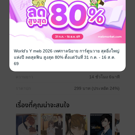
รู้จักเขาดีเลยล่ะ ดีกว่าตัวฉันเองเสียอีก แต่เค้านะเหรอ จะ
ไปรู้จักฉันได้ยังไง….
โรมานซ์
นักพากย์
Mari-P
World's Y meb 2026 เทศกาลนิยาย การ์ตูนวาย สุดยิ่งใหญ่
ประเภทไฟล์
Audio
(สารบัญ)
แห่งปี ลดสุดฟิน สูงสุด 80% ตั้งแต่วันที่ 31 ก.ค. - 16 ส.ค.
69
วันที่วางขาย
03 ตุลาคม 2565
ความยาว
14 ชั่วโมง 6นาที
ราคาปก
299 บาท (ประหยัด 24%)
เรื่องที่คุณน่าจะสนใจ