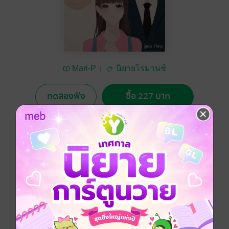
Mari-P
นิยายโรมานซ์
ทดลองฟัง
ซื้อ 227 บาท
4.85
13 Rating
อยากได้
ซื้อเป็นของขวัญ
ติดตาม
แชร์
คุณเชื่อเรื่องเนื้อคู่ไหม ฉันเชื่อนะคะ แต่เนื้อคู่คือคนที่ฉัน
จะเลือกเองค่ะ ฉันชอบผู้ชายคนหนึ่งมาตั้งแต่มัธยม ฉัน