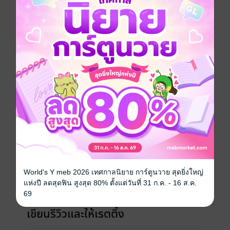
ประเภทไฟล์
pdf, epub
(สารบัญ)
วันที่วางขาย
06 ตุลาคม 2565
ความยาว
63 หน้า (≈ 6,415 คำ)
ราคาปก
38 บาท (ประหยัด 52%)
เรื่องที่คุณน่าจะสนใจ
World's Y meb 2026 เทศกาลนิยาย การ์ตูนวาย สุดยิ่งใหญ่
แห่งปี ลดสุดฟิน สูงสุด 80% ตั้งแต่วันที่ 31 ก.ค. - 16 ส.ค.
69
เขียนรีวิวและให้เรตติ้ง