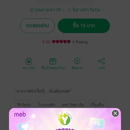
กุหลาบขาวN
นิยายรักวัยรุ่น
ทดลองอ่าน
ซื้อ 18 บาท
5.00
4 Rating
อยากได้
ซื้อเป็นของขวัญ
ติดตาม
แชร์
“อาถรรพ์รักเจ็ดปี....ฉันต้องรอด!”
รักวัยรุ่น
โรแมนติก
มหาวิทยาลัย
เรื่องสั้น
ความรัก