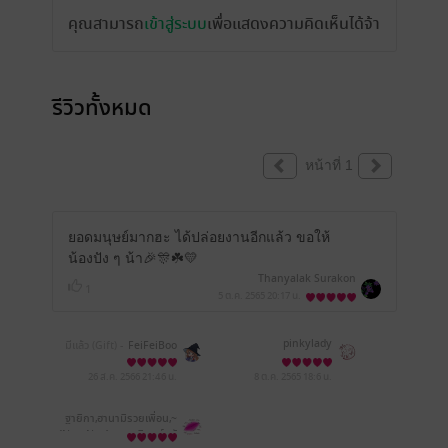
คุณสามารถ
เข้าสู่ระบบ
เพื่อแสดงความคิดเห็นได้จ้า
รีวิวทั้งหมด
หน้าที่ 1
ยอดมนุษย์มากฮะ ได้ปล่อยงานอีกแล้ว ขอให้
น้องปัง ๆ น้า🎉🎊☘️💛
Thanyalak Surakon
1
5 ต.ค. 2565
20:17 น.
pinkylady
มีแล้ว (Gift) -
FeiFeiBoo
ks
26 ส.ค. 2566
21:46 น.
8 ต.ค. 2565
18:6 น.
ฐายิกา,ฮานามิรวยเพื่อน,~
{NamNao}~,กรรภิรมย์, พั