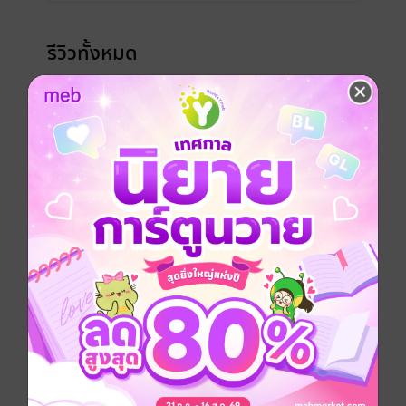
รีวิวทั้งหมด
หน้าที่ 1
ชอบคู่นี้มาก
มีแล้ว -
นิรนามID : 12wwdwR777
1
15 ก.ค. 2568
1:47 น.
ในบรรดาแก๊งพี่ๆสถาปัตย์​เราชอบพี่อี้ที่สุดเลย พี่
อี้แกคือดีมาก ชอบนิสัยตัวละครเรื่องนี้มากด้วย
โดยเฉพาะนิสัยพี่เอิงงงง ชอบนางเอกวีน วีนฉ่ำ
ชอบนางเอกสู้คน คุณเชลเก่งมากกก💖
มีแล้ว -
Bizcourterous​
3
21 ก.พ. 2568
14:27 น.