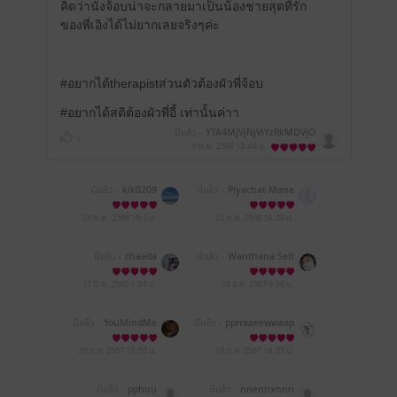
คิดว่านังจ้อบน่าจะกลายมาเป็นน้องชายสุดที่รัก
ของพี่เอิงได้ไม่ยากเลยจริงๆค่ะ
#อยากได้therapistส่วนตัวต้องผัวพี่จ้อบ
#อยากได้สติต้องผัวพี่อี้ เท่านั้นค่าา
มีแล้ว -
YTA4MjVjNjViYzRkMDVjO
1
WJjMDEyOTM1MjNkMTVlNmM=
6 พ.ย. 2566
15:48 น.
มีแล้ว -
kik0209
มีแล้ว -
Piyachat Mane
ewong
13 ก.พ. 2569
16:1 น.
12 ก.ค. 2568
14:20 น.
มีแล้ว -
chaada
มีแล้ว -
Wanthana Setl
ue
17 มิ.ย. 2568
1:36 น.
19 ธ.ค. 2567
9:56 น.
มีแล้ว -
YouMindMe
มีแล้ว -
pprraaeewwaap
p
20 ต.ค. 2567
13:57 น.
18 ต.ค. 2567
14:57 น.
มีแล้ว -
pphuu
มีแล้ว -
nnennxnnn