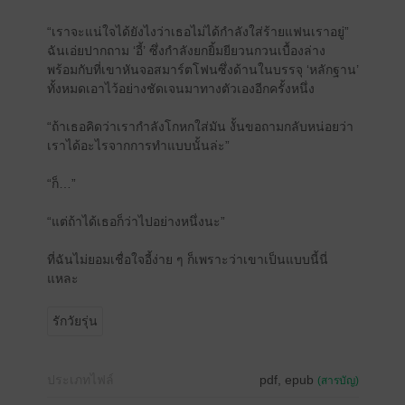
“เราจะแน่ใจได้ยังไงว่าเธอไม่ได้กำลังใส่ร้ายแฟนเราอยู่”
ฉันเอ่ยปากถาม ‘อี้’ ซึ่งกำลังยกยิ้มยียวนกวนเบื้องล่าง
พร้อมกับที่เขาหันจอสมาร์ตโฟนซึ่งด้านในบรรจุ ‘หลักฐาน’
ทั้งหมดเอาไว้อย่างชัดเจนมาทางตัวเองอีกครั้งหนึ่ง
“ถ้าเธอคิดว่าเรากำลังโกหกใส่มัน งั้นขอถามกลับหน่อยว่า
เราได้อะไรจากการทำแบบนั้นล่ะ”
“ก็…”
“แต่ถ้าได้เธอก็ว่าไปอย่างหนึ่งนะ”
ที่ฉันไม่ยอมเชื่อใจอี้ง่าย ๆ ก็เพราะว่าเขาเป็นแบบนี้นี่
แหละ
รักวัยรุ่น
ประเภทไฟล์
pdf, epub
(สารบัญ)