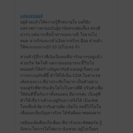
แสดงสปอยล์
อยู่ด้วยแล้วให้ความรู้สึกสบายใจ แต่ก็ยัง
แพรวพราวตามฉบับผู้ถาปัดทรงพ่อเลี้ยง ทรงดี
มากๆ แต่ฉากเสียน้ำตาของนางนี่ ใจยวบไป
หมด นางรักและกลัวเอิงมากจริงๆ ฮืออ ส่วนตัว
ให้คะแนนนาง10 10 10ไปเลย จ้า
ส่วนตัวรู้สึกว่าพี่เอิงเป็นคนที่น่ารักมากๆอยู่แล้ว
สวยเริส จิตใจดี แต่ภายนอกอาจจะขี้วีนไป
หน่อยทำให้สร้างปัญหากับตัวเองอยู่เรื่อยๆ แต่
การมาเจอกับพี่อี้ ทำให้ได้เห็น COA ในคาแรค
เต้อของนาง ที่น่าประทับใจมาก เป็นตัวอย่าง
ของคู่รักที่พากันเติบโตไปในทางที่ดี ปรับตัวเพื่อ
ให้มันดีขึ้นกับเราทั้งสองคน ดีมากๆค่ะ เป็นคู่ที่
ทำใช้เชื่อว่าเค้าจะอยู่กันยาวจริงได้ เป็นเซฟ
โทนที่แท้ ผิดว่ากันตามผิด เปิดใจ ลดอีโก้ในใจ
เพื่อมองเห็นปัญหาจริงๆ ได้ข้อคิดมาพอสมควร
เหมือนเดิมคือแก๊งเพื่อน ที่น่ารักและซัพพอร์ท รู้
จังหวะในการใส่ไฟมาก ฉันชอบ อยู่ไปเรื่อยๆ