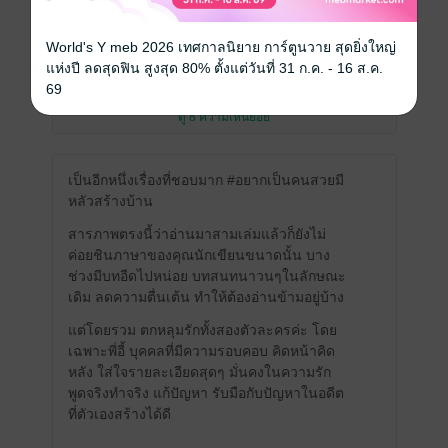
รบกวนช่วยตรวจเช็คตอนที่ 37 ให้หน่อยค่ะ
เหมือนหน้าที่ 3 กับ หน้าที่ 26 เนื้อหาซ้ำกันหรือ
เปล่าค่ะ ขอบคุณค่ะ
World's Y meb 2026 เทศกาลนิยาย การ์ตูนวาย สุดยิ่งใหญ่
มีแล้ว -
Nueng_Sukunya
แห่งปี ลดสุดฟิน สูงสุด 80% ตั้งแต่วันที่ 31 ก.ค. - 16 ส.ค.
1
3 พ.ค. 2567
6:34 น.
69
ดู 8 ความเห็นย่อย
เป็นอีกหนึ่งเรื่องที่ชอบมาก #อยากเป็นคนสวยมี
หลัวสร้างบ้าน
สารภาพตรงนี้ว่าอ่านมาสามเล่มแล้วก็ยังไม่
ค่อยชินภาษาของคุณนักเขียนขนาดนั้น บาง
ช่วงมีบทอืดไปหน่อย บทสนทนาวนๆในลักษณะ
เดิม ลดความตื่นเต้น ทำให้ต้องอ่านข้ามอยู่บ้าง
แต่โดยรวม ตกหลุมรักทั้งสองตัวละครค่ะ โดย
เฉพาะพี่อี้ บุคคลที่มีความรอบคอบ คิดหน้าคิด
หลัง ใส่ใจรายละเอียดสุดๆ มั่นคงในความรัก
พูดจริงทำจริง แก้ปัญหา รับมือกับปัญหาในอดีต
ที่ตัวเองสร้างได้ดี