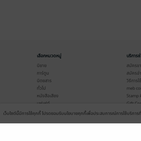
เลือกหมวดหมู่
บริการช
นิยาย
สมัครขาย
การ์ตูน
สมัครอ่
นิตยสาร
วิธีการใ
ทั่วไป
meb co
หนังสือเสียง
Stamp ค
บุฟเฟต์
Gift Co
เงื่อนไข
เว็บไซต์นี้มีการใช้คุกกี้ โปรดยอมรับนโยบายคุกกี้เพื่อประสบการณ์การใช้บริการ
Language
ดาวน์โหลดแอป
นโยบายค
แผนผังเ