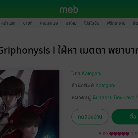
หน้าแรก
ขายดี
ใหม่มาแรง
มาใหม่
โปรโมชัน
ฟรีกระจาย
ฮิต
Griphonysis l ใฝ่หา เมตตา พยาบา
โดย
Kategory
สำนักพิมพ์
Kategory
หมวดหมู่
นิยายวาย Boy Love /
ทดลองอ่าน
ซื้
5.00
1 R