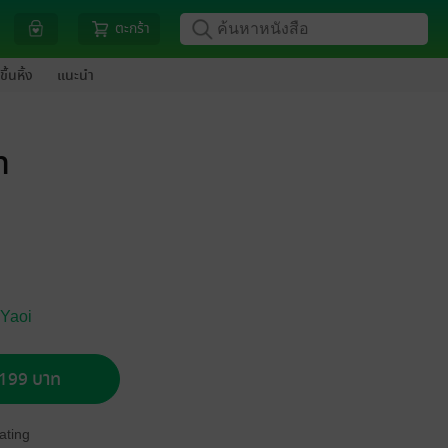
ตะกร้า
ขึ้นหิ้ง
แนะนำ
ท
 Yaoi
อ 199 บาท
ating