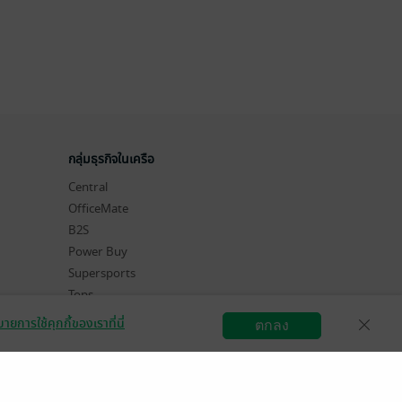
กลุ่มธุรกิจในเครือ
Central
OfficeMate
B2S
Power Buy
Supersports
Tops
Hytexts
ายการใช้คุกกี้ของเราที่นี่
ตกลง
สมัครขายอีบุ๊ก
วิธีการใช้งาน
ติดต่อเรา