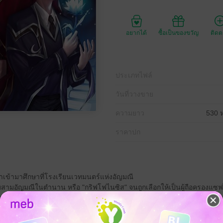
อยากได้
ซื้อเป็นของขวัญ
ติด
ประเภทไฟล์
วันที่วางขาย
ความยาว
530 ห
ราคาปก
ท้าเข้ามาศึกษาที่โรงเรียนเวทมนตร์แห่งอัญมณี
กับสามอัญมณีในตำนาน หรือ "กริฟโฟไนซิส" จนถูกเลือกให้เป็นผู้ถือครองแซฟไ
ารผนึกกำลังของทั้งสองคนนั่นก็เพื่อจุดประสงค์เดียวคือทำลายอัญมณีกบฏ "อเ
่จบลงไปเมื่อเก้าปีก่อนกำลังจะหวนคืนอีกครั้ง
นิกซ์ได้รู้ความจริงเบื้องหลังการตายของพ่อกับแม่ และอีกหลายสิ่งที่เขาไม