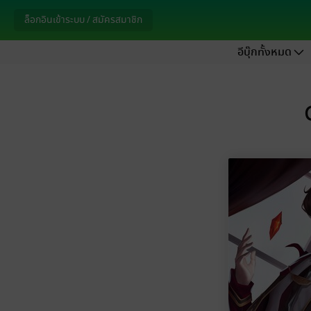
ล็อกอินเข้าระบบ / สมัครสมาชิก
อีบุ๊กทั้งหมด