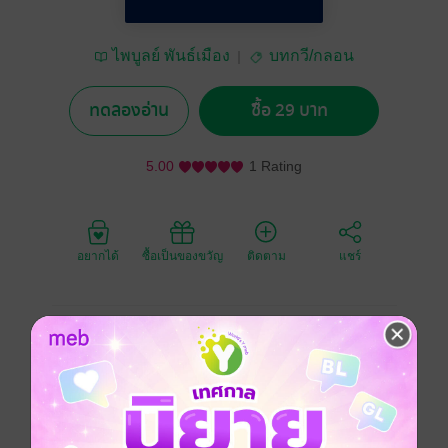
ไพบูลย์ พันธ์เมือง
บทกวี/กลอน
ทดลองอ่าน
ซื้อ 29 บาท
5.00
1 Rating
อยากได้
ซื้อเป็นของขวัญ
ติดตาม
แชร์
คำโปรยหนังสือ
กระต่ายคุยโว โอ้อวดเสียงฉาว
ว่าตนขายาว ย่างก้าวเร็วไว
เห็นเต่าเดินมา ยิ้มร่าไยไพ
เต่าล้าสมัย ไปไหนไม่ทันกิน
ดูตัวข้าซี เร็วรี่ดังบิน