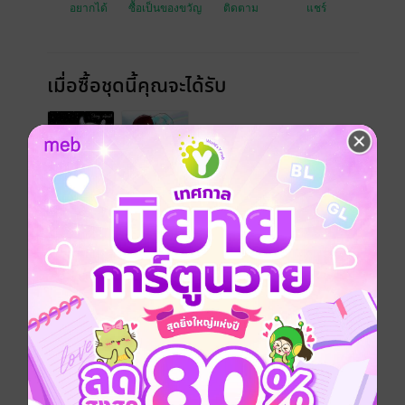
อยากได้
ซื้อเป็นของขวัญ
ติดตาม
แชร์
เมื่อซื้อชุดนี้คุณจะได้รับ
หนังสือเซตนี้มีทั้งหมด 2 เรื่อง คือ
ระบบทำลายโลกด้วยความรัก เล่ม 1 (2 เล่มจบ)
ระบบทำลายโลกด้วยความรัก เล่ม 2 (จบ)
Boy love / Yaoi
โรแมนติก
Mpreg