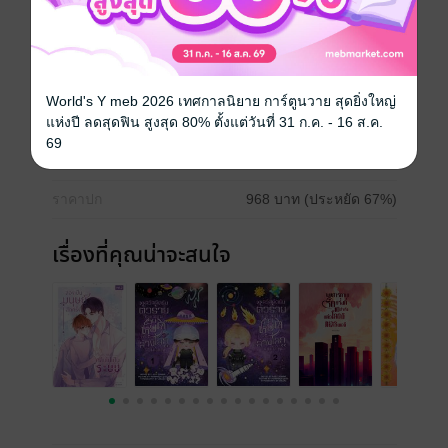
omegaverse
ประเภทไฟล์
pdf, epub
World's Y meb 2026 เทศกาลนิยาย การ์ตูนวาย สุดยิ่งใหญ่
แห่งปี ลดสุดฟิน สูงสุด 80% ตั้งแต่วันที่ 31 ก.ค. - 16 ส.ค.
วันที่วางขาย
07 ตุลาคม 2565
69
ความยาว
1233 หน้า (≈ 256,528 คำ)
ราคาปก
968 บาท (ประหยัด 67%)
เรื่องที่คุณน่าจะสนใจ