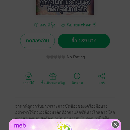
เมฆสีรุ้ง
นิยายแฟนตาซี
ทดลองอ่าน
ซื้อ 189 บาท
No Rating
อยากได้
ซื้อเป็นของขวัญ
ติดตาม
แชร์
วาน่าที่ถูกวาร์ปมาเพราะการขัดข้องของเครื่องมือบาง
อย่างทำให้ตัวเองต้องมาติดที่อีกกาแล็กซีที่ห่างไกลดาวโลก
ของตัวเองแถมยังต้องมาเห็นอาหารอันไม่พัฒนาที่ไร้ซึ่ง
รสชาติแบบที่เธอชอบอีก