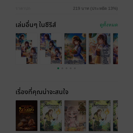
ราคาปก
219 บาท (ประหยัด 13%)
เล่มอื่นๆ ในซีรีส์
ดูทั้งหมด
เรื่องที่คุณน่าจะสนใจ