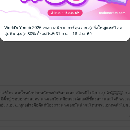
้ง
World's Y meb 2026 เทศกาลนิยาย การ์ตูนวาย สุดยิ่งใหญ่แห่งปี ลด
คุณสามารถ
เข้าสู่ระบบ
เพื่อแสดงความคิดเห็นได้จ้า
สุดฟิน สูงสุด 80% ตั้งแต่วันที่ 31 ก.ค. - 16 ส.ค. 69
สนุกไม่แพ้ใคร สมน้ำหน้าปากหนักพอกับพี่สามเลย เมียหนีไปอีก1กรุบจ้า🤣🤣🤣 ช
ีตั๋วลู่ ชอบทุกตัวละคร นางเอกใจเหมือนจะเด็ดแต่ก็ขี้สงสารและใจดี พระ
เล็กอ่ะเนอะ)...ทุกอย่างคือดีแต่น้องสาวนางเอกมันน่าจะโดนพระเอกตัดหัวไปซ