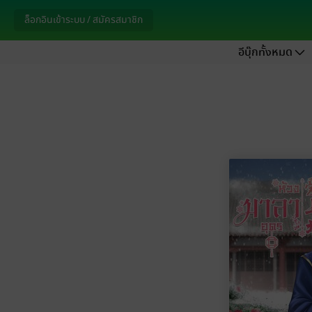
ล็อกอินเข้าระบบ / สมัครสมาชิก
อีบุ๊กทั้งหมด