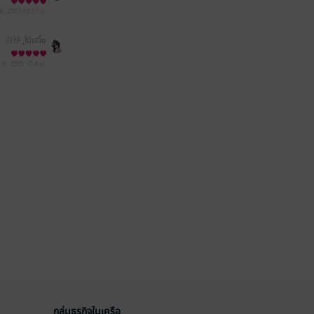
.ค. 2565
18:51 น.
白玦_ไป๋เจวี๋ย
ต.ค. 2565
17:4 น.
กลุ่มธุรกิจในเครือ