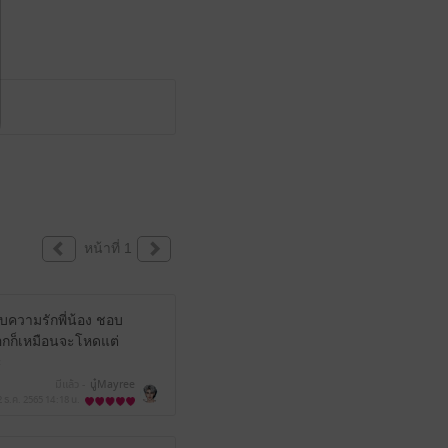
หน้าที่ 1
อบความรักพี่น้อง ชอบ
เอกก็เหมือนจะโหดแต่
ะ
มีแล้ว -
นู๋Mayree
2 ธ.ค. 2565
14:18 น.