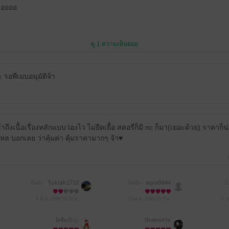
รออออ
ดู 1 ความเห็นย่อย
 รอพี่เมบอนุมัติจ้า
ึงเนื้อเรื่องหลักแบบว่องไว ไม่ยืดเยื้อ สตอรี่ก็มี nc ก็มา(เยอะด้วย) ราคาก็น่าร
ล บอกเลย ว่าคุ้มค่า คุ้มราคามากๆ จ้า♥️
มีแล้ว -
Tuktah2722
มีแล้ว -
aqua9844
มี
3 มี.ค. 2566
16:22 น.
15 พ.ย. 2565
15:7 น.
13 ต
ไคซิน开心
ปีกอนธการ