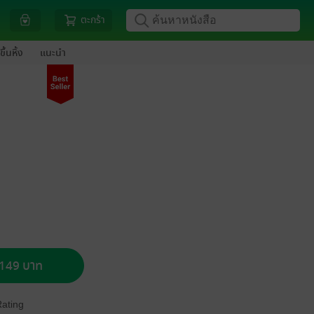
ตะกร้า
ขึ้นหิ้ง
แนะนำ
อ 149 บาท
Rating