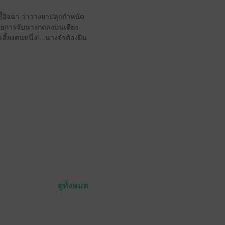
วขี้อิจฉา ว่าวางยาปลุกกำหนัด
ฑ์ด้วยการจับนางกดลงบนเตียง
ลี้ยงตนหนึ่ง!...นางจำต้องฝืน
ดูทั้งหมด