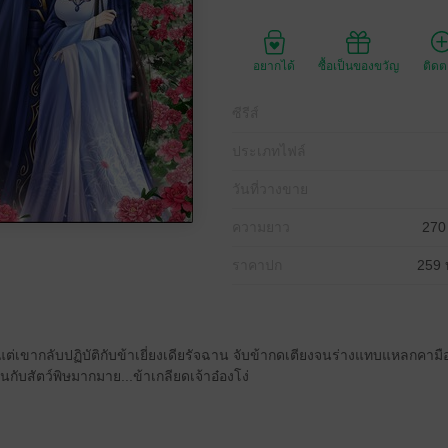
อยากได้
ซื้อเป็นของขวัญ
ติด
ซีรีส์
ประเภทไฟล์
วันที่วางขาย
ความยาว
270
ราคาปก
259 
 แต่เขากลับปฏิบัติกับข้าเยี่ยงเดียรัจฉาน จับข้ากดเตียงจนร่างแทบแหลกคามื
ทนกับสัตว์พิษมากมาย...ข้าเกลียดเจ้าอ๋องโง่