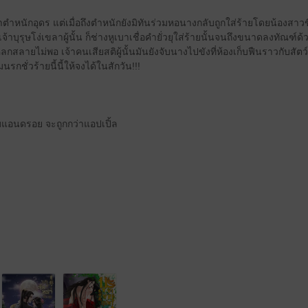
่เข้าตำหนักอุดร แต่เมื่อถึงตำหนักยังมิทันร่วมหอนางกลับถูกใส่ร้ายโดยน้องสา
งเจ้าบุรุษโง่เขลาผู้นั้น ก็ช่างหูเบาเชื่อคำยั่วยุใส่ร้ายนั้นจนถึงขนาดลงทัณ
ายไม่พอ เจ้าคนเสียสติผู้นั้นมันยังจับนางไปขังที่ห้องเก็บฟืนราวกับสัตว์เ
กชั่วร้ายนี้นี้ให้จงได้ในสักวัน!!!
บแอนดรอย จะถูกกว่าแอปเปิ้ล