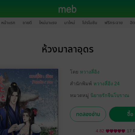
หน้าแรก
ขายดี
ใหม่มาแรง
มาใหม่
โปรโมชัน
ฟรีกระจาย
ฮิต
ห้วงมาลาอุดร
โดย
หวางลี่อิง
สำนักพิมพ์
หวางลี่อิง 24
หมวดหมู่
นิยายรักจีนโบราณ
ทดลองอ่าน
ซื้
4.82
17 