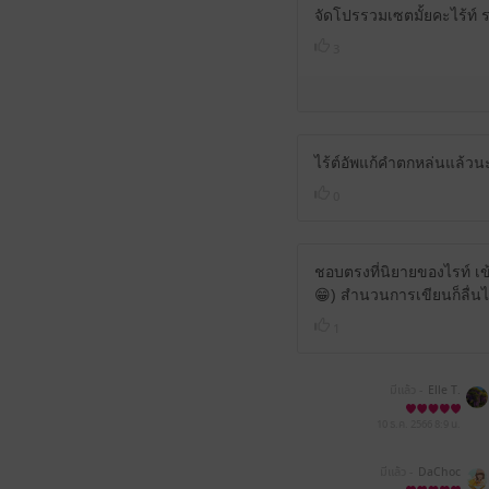
จัดโปรรวมเซตมั้ยคะไร้ท์ 
3
ไร้ต์อัพแก้คำตกหล่นแล้วนะ
0
ชอบตรงที่นิยายของไรท์ เข้าถ
😁) สำนวนการเขียนก็ลื่นไห
1
มีแล้ว -
Elle T.
10 ธ.ค. 2566
8:9 น.
มีแล้ว -
DaChoc