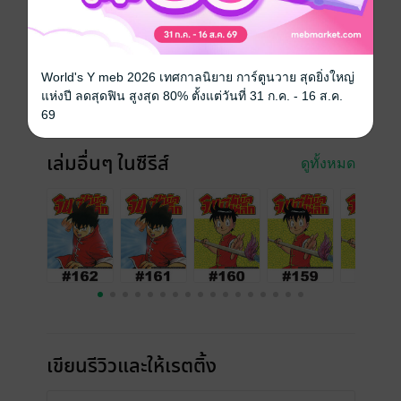
ประเภทไฟล์
pdf
วันที่วางขาย
30 พฤศจิกายน 2565
World's Y meb 2026 เทศกาลนิยาย การ์ตูนวาย สุดยิ่งใหญ่
ความยาว
34 หน้า
แห่งปี ลดสุดฟิน สูงสุด 80% ตั้งแต่วันที่ 31 ก.ค. - 16 ส.ค.
ราคาปก
10 บาท
69
เล่มอื่นๆ ในซีรีส์
ดูทั้งหมด
เขียนรีวิวและให้เรตติ้ง