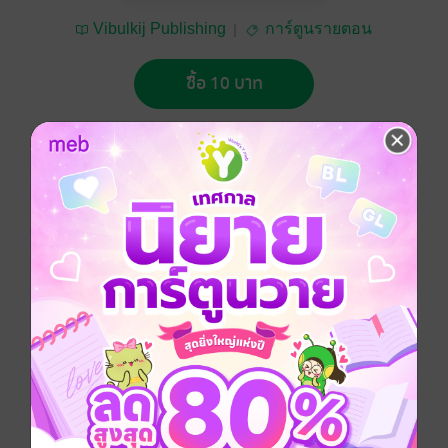
Vibulkij Publishing
การ์ตูนรายตอน
ซื้อ 10 บาท
No Rating
อยากได้
ซื้อเป็นของขวัญ
ติดตาม
แชร์
การ์ตูนญี่ปุ่น
แอกชัน
ผจญภัย
ย้อนยุค/พีเรียด
การ์ตูนผู้ชาย
ซีรีส์
จินมี่หมัดเหล็ก (รายตอน)