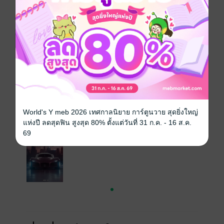
ซีรีส์
ลวงรักคนใจร้าย
ประเภทไฟล์
pdf, epub
(สารบัญ)
วันที่วางขาย
17 ตุลาคม 2565
ความยาว
263 หน้า (≈ 42,185 คำ)
ราคาปก
189 บาท (ประหยัด 52%)
World's Y meb 2026 เทศกาลนิยาย การ์ตูนวาย สุดยิ่งใหญ่
เล่มอื่นๆ ในซีรีส์
ดูทั้งหมด
แห่งปี ลดสุดฟิน สูงสุด 80% ตั้งแต่วันที่ 31 ก.ค. - 16 ส.ค.
69