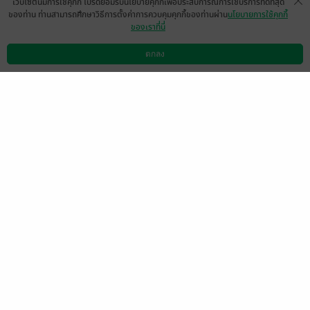
เว็บไซต์นี้มีการใช้คุกกี้ โปรดยอมรับนโยบายคุกกี้เพื่อประสบการณ์การใช้บริการที่ดีที่สุด
ของท่าน ท่านสามารถศึกษาวิธีการตั้งค่าการควบคุมคุกกี้ของท่านผ่าน
นโยบายการใช้คุกกี้
ของเราที่นี่
มีเรื่องของเปรมมั้ยคะ
มีแล้ว -
ตกลง
ซิงเกิลมัมป้ายแดง รักน้องบา
ดาวน์โหลดแอป
วิธีการใช้งาน
ติดต่อเรา
0
ส และน้องมีตังค์
14 พ.ค. 2566
7:58 น.
ดู 1 ความเห็นย่อย
อย่าลืมโหลดเล่มตอนพิเศษกันนะคะ ไรท์ลง
แยกไว้คนละเล่ม
มีแล้ว -
พิฆณีย์
0
7 มี.ค. 2566
22:28 น.
^°^
เอิร์น
0
20 ต.ค. 2565
1:24 น.
สนุกมากค่ะ..แต่อยากให้รตีได้รับกรรมมากกว่า
นี้..อยากให้เปรมมีคู่ด้วยค่ะ..มีตอนพิเศษอีกมั้