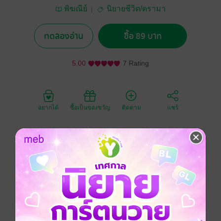
พิฆณีย์
นิยายชีวิต/ดรามา
ทดลองอ่าน
ซื้อ 89 บาท
5.00
7 Rating
อยากได้
ซื้อเป็นของขวัญ
ติดตาม
แชร์
“ไอ้เปรมมันไปไหน ทำไมมันไม่สนใจเธอ” พระรามถามคน
ที่ยืนหันหลังให้เขาตรงหน้าเมื่อเข้ามาอยู่ในลิฟท์เรียบร้อย
“อยากรู้เรื่องพี่เปรมหรือแฟนพี่เปรมคะ”
“พี่ไม่ได้สนใจเรื่องรตีเลย พักนี้ไอ้เปรมมันหายหัวไปไหน
ทำไมมันไม่ดูแลเธอ”
“ดูแลทำไมคะ คุณไม่มายุ่งกับปรางค์ก็ไม่มีอะไรน่าเป็นห่วง
แล้ว”