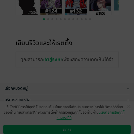
เขียนรีวิวและให้เรตติ้ง
คุณสามารถ
เข้าสู่ระบบ
เพื่อแสดงความคิดเห็นได้จ้า
เลือกหมวดหมู่
+
บริการช่วยเหลือ
+
เว็บไซต์นี้มีการใช้คุกกี้ โปรดยอมรับนโยบายคุกกี้เพื่อประสบการณ์การใช้บริการที่ดีที่สุด
เกี่ยวกับเรา
+
ของท่าน ท่านสามารถศึกษาวิธีการตั้งค่าการควบคุมคุกกี้ของท่านผ่าน
นโยบายการใช้คุกกี้
ของเราที่นี่
กลุ่มธุรกิจในเครือ
+
ตกลง
ดาวน์โหลดแอป
วิธีการใช้งาน
ติดต่อเรา