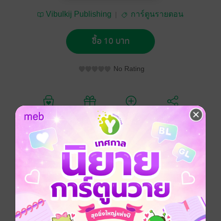
Vibulkij Publishing
การ์ตูนรายตอน
ซื้อ 10 บาท
No Rating
อยากได้
ซื้อเป็นของขวัญ
ติดตาม
แชร์
การ์ตูนญี่ปุ่น
แอกชัน
ผจญภัย
แฟนตาซี
ซีรีส์
EDENS ZERO (รายตอน)
ประเภทไฟล์
pdf