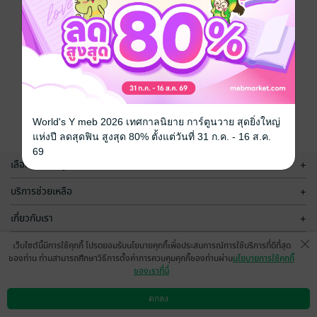
World's Y meb 2026 เทศกาลนิยาย การ์ตูนวาย สุดยิ่งใหญ่
แห่งปี ลดสุดฟิน สูงสุด 80% ตั้งแต่วันที่ 31 ก.ค. - 16 ส.ค.
69
เลือกหมวดหมู่
+
บริการช่วยเหลือ
+
เกี่ยวกับเรา
+
กลุ่มธุรกิจในเครือ
+
เว็บไซต์นี้มีการใช้คุกกี้ โปรดยอมรับนโยบายคุกกี้เพื่อประสบการณ์การใช้บริการที่ดีที่สุด
ของท่าน ท่านสามารถศึกษาวิธีการตั้งค่าการควบคุมคุกกี้ของท่านผ่าน
นโยบายการใช้คุกกี้
ของเราที่นี่
ตกลง
ดาวน์โหลดแอป
วิธีการใช้งาน
ติดต่อเรา