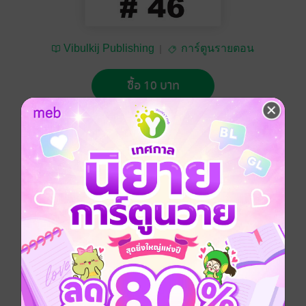
Vibulkij Publishing
การ์ตูนรายตอน
ซื้อ 10 บาท
No Rating
อยากได้
ซื้อเป็นของขวัญ
ติดตาม
แชร์
การ์ตูนญี่ปุ่น
ฮาเร็ม
ผจญภัย
แฟนตาซี
เวทมนตร์คาถา