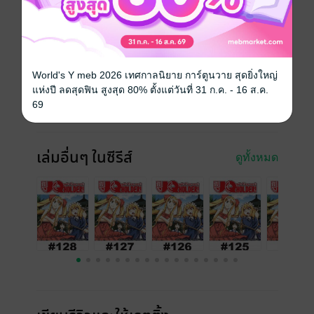
ซีรีส์
ยูคิวโฮลเดอร์! UQ HOLDER! (รายตอน)
ประเภทไฟล์
pdf
วันที่วางขาย
28 พฤศจิกายน 2565
World's Y meb 2026 เทศกาลนิยาย การ์ตูนวาย สุดยิ่งใหญ่
แห่งปี ลดสุดฟิน สูงสุด 80% ตั้งแต่วันที่ 31 ก.ค. - 16 ส.ค.
ความยาว
18 หน้า
69
ราคาปก
10 บาท
เล่มอื่นๆ ในซีรีส์
ดูทั้งหมด