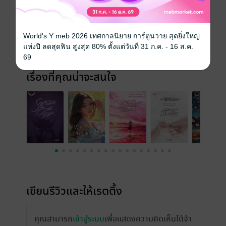
วันที่วางขาย
25 ตุลาคม 2565
ความยาว
253 หน้า (≈ 54,181 คำ)
World's Y meb 2026 เทศกาลนิยาย การ์ตูนวาย สุดยิ่งใหญ่
แห่งปี ลดสุดฟิน สูงสุด 80% ตั้งแต่วันที่ 31 ก.ค. - 16 ส.ค.
ราคาปก
259 บาท (ประหยัด 42%)
69
เรื่องที่คุณน่าจะสนใจ
เขียนรีวิวและให้เรตติ้ง
คุณสามารถ
เข้าสู่ระบบ
เพื่อแสดงความคิดเห็นได้จ้า