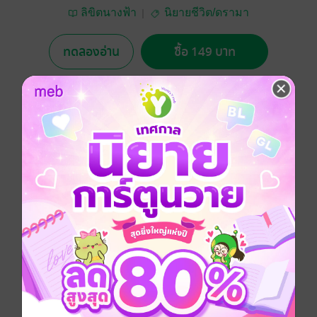
ลิขิตนางฟ้า
นิยายชีวิต/ดรามา
ทดลองอ่าน
ซื้อ 149 บาท
5.00
6 Rating
อยากได้
ซื้อเป็นของขวัญ
ติดตาม
แชร์
แม้วันนั้นบอกว่ามีอีกหนึ่งชีวิตในท้อง ก็ยังไร้คุณค่า
ดังนั้นวันนี้คิดจะหวนคืน อย่าได้หวัง
ขอให้สนุกกับการอ่านนะคะ
ทรายสีรุ้ง
ประเภทไฟล์
pdf, epub
(สารบัญ)