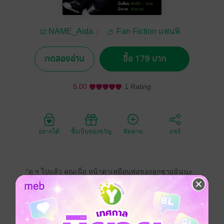
NAME_Aida
Fan Fiction แฟนฟิ
คชั่น
ทดลองอ่าน
ซื้อ 179 บาท
5.00
1 Rating
อยากได้
ซื้อเป็นของขวัญ
ติดตาม
แชร์
“ดู ๆ ไปแล้ว คุณเนี่ย หน้าตาเหมือนพ่อของลูกชายฉันนะ
คะ คิก ๆ”
เธอคนนี้เป็นเด็กสาวใจแตกที่เข้ามาในชีวิตผมเพียงแค่
ระยะเวลาสั้น ๆ เท่านั้นเมื่อหลายปีก่อน ซึ่งผมไม่รู้แม้
กระทั่งชื่อเล่นของเธอเลยด้วยซ้ำ ทว่าความทรงจำทุกอย่าง