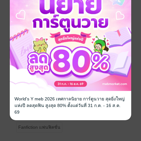
ที่เกี่ยวข้องกับเธอ มันกลับตราตรึงในใจจนผมไม่สามารถ
ลบเลือนมันออกไปได้
ผมไม่รู้เลยว่าตนเองควรจะรู้สึกอย่างไรต่อเธอดี และผมก็
ไม่รู้เลยว่าตนเองควรจะจัดการกับปัญหาใหญ่หลวงอย่างไร
กันแน่
ผมเผลอไผลไปมีความสัมพันธ์ลึกซึ้งกับแฟนคลับ แล้วเธอก็
ตั้งท้องขึ้นมา จากนั้นผมก็เหมือนวัวสันหลังหวะที่เอาแต่
หวาดระแวง กลัวว่าสักวันจะโดนแฉ
ให้ตายเถอะ จะไม่ให้ผมกลัวได้อย่างไร เพราะนอกจากผม
จะพรากผู้เยาว์แล้ว เธอยังรอให้ตัวเองคลอดก่อน เธอถึงจะ
ยอมบอกเรื่องลูกให้ผมทราบ และไม่เพียงแค่นั้นนะ เธอยัง
แบล็คเมล์ผมอีกต่างหาก
ดังนั้นไม่แปลกหรอก เมื่อพอสบโอกาส ผมก็ทิ้งเธอกับลูกไป
อย่างไม่ไยดีเลยแม้แต่น้อย
นั่นเป็นเพราะเธอเป็นยัยปีศาจไงล่ะ เธอเป็นเด็กสาว
World's Y meb 2026 เทศกาลนิยาย การ์ตูนวาย สุดยิ่งใหญ่
ร้ายกาจและมีความน่ากลัวจนผมสัมผัสได้
แห่งปี ลดสุดฟิน สูงสุด 80% ตั้งแต่วันที่ 31 ก.ค. - 16 ส.ค.
“จะพูดจะจาอะไรก็ระวังปากด้วย เพราะก่อนหน้านี้เราสอง
69
คนไม่เคยรู้จักกันสักหน่อย!”
Fanfiction แฟนฟิคชั่น