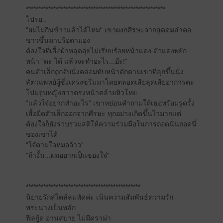
********************************************************
โปรย..
"ผมไม่กินข้าวแล้วได้ไหม" เขาผงกศีรษะจากสูดดมลำคอ
ขาวขึ้นมาปรือตามอง
ต้องใจที่เสื้อผ้าหลุดลุ่ยไม่เรียบร้อยหน้าแดง ตัวแดงพยัก
หน้า "ดะ ได้ แล้วจะทำอะไร...อ๊ะ!"
คนตัวเล็กถูกจับนั่งคล่อมทับหน้าตักตามเขาที่ลุกขึ้นนั่ง
สัตวแพทย์ผู้ซึ่งเคร่งขรึมมาโดยตลอดเสียลุคเสียอาการตะ
โปมจูบหญิงสาวตรงหน้าคล้ายหิวโหย
"แล้วใจ๋อยากทำอะไร" เขาหย่อนคำถามให้เธอพร้อมรูดรั้ง
เสื้อยืดตัวเล็กออกจากศีรษะ ทุกอย่างเกิดขึ้นไวมากแต่
ต้องใจก็ยังรวบรวมสติให้ความร่วมมือในการถอดนั่นถอดนี่
ของเขาได้
"ใจ๋ตามใจหมอจ้าว"
"ถ้างั้น...ผมอยากเป็นของใจ๋"
**********************************************
นิยายรักสไตล์ลมพัดค่ะ เน้นความสัมพันธ์ความรัก
พระนางเป็นหลัก
ฟีลกู้ด อ่านสบาย ไม่มีดราม่า