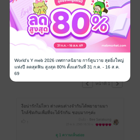
เขียนรีวิวและให้เรตติ้ง
คุณสามารถ
เข้าสู่ระบบ
เพื่อแสดงความคิดเห็นได้จ้า
World's Y meb 2026 เทศกาลนิยาย การ์ตูนวาย สุดยิ่งใหญ่
รีวิวทั้งหมด
แห่งปี ลดสุดฟิน สูงสุด 80% ตั้งแต่วันที่ 31 ก.ค. - 16 ส.ค.
69
หน้าที่ 1
งือน่ารักไม่ไหว ต่างคนต่างจำกันได้พยายามมา
ใกล้ชิดกันเพื่อที่จะได้รักกัน ชอบมากๆค่ะ
มีแล้ว -
Bee Sarakung
1
25 พ.ย. 2565
16:53 น.
ดู 1 ความเห็นย่อย