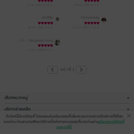
2 พ.ย. 2565
14:43 น.
28 ต.ค. 2565
19:3 น.
แก้วสีฝุ่น
Kamstarway
28 ต.ค. 2565
1:46 น.
27 ต.ค. 2565
17:42 น.
มีแล้ว -
Benjamas Hong
hom
27 ต.ค. 2565
5:41 น.
หน้าที่ 1
เลือกหมวดหมู่
+
บริการช่วยเหลือ
+
เว็บไซต์นี้มีการใช้คุกกี้ โปรดยอมรับนโยบายคุกกี้เพื่อประสบการณ์การใช้บริการที่ดีที่สุด
เกี่ยวกับเรา
+
ของท่าน ท่านสามารถศึกษาวิธีการตั้งค่าการควบคุมคุกกี้ของท่านผ่าน
นโยบายการใช้คุกกี้
ของเราที่นี่
กลุ่มธุรกิจในเครือ
+