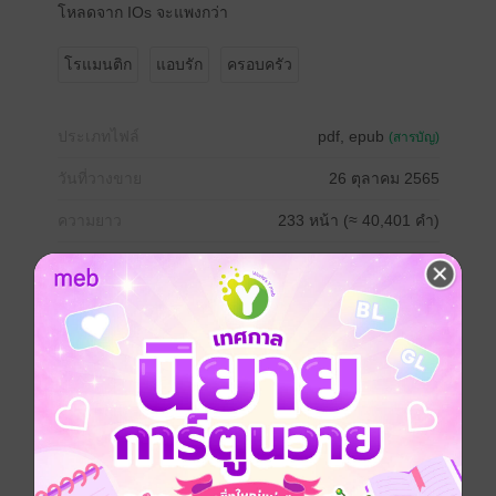
โหลดจาก IOs จะแพงกว่า
โรแมนติก
แอบรัก
ครอบครัว
ประเภทไฟล์
pdf, epub
(สารบัญ)
วันที่วางขาย
26 ตุลาคม 2565
ความยาว
233 หน้า (≈ 40,401 คำ)
ราคาปก
250 บาท (ประหยัด 28%)
เรื่องที่คุณน่าจะสนใจ