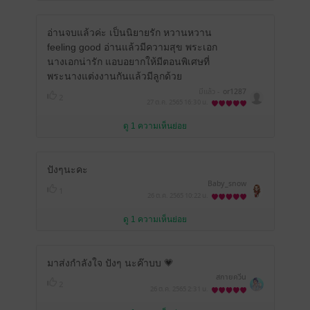
อ่านจบแล้วค่ะ เป็นนิยายรัก หวานหวาน
feeling good อ่านแล้วมีความสุข พระเอก
นางเอกน่ารัก แอบอยากให้มีตอนพิเศษที่
พระนางแต่งงานกันแล้วมีลูกด้วย
มีแล้ว -
or1287
2
27 ต.ค. 2565
16:30 น.
ดู 1 ความเห็นย่อย
ปังๆนะคะ
Baby_snow
1
26 ต.ค. 2565
10:22 น.
ดู 1 ความเห็นย่อย
มาส่งกำลัง​ใจ​ ปังๆ​ นะค๊าบบ​ 💗
สกายควีน
2
26 ต.ค. 2565
2:31 น.