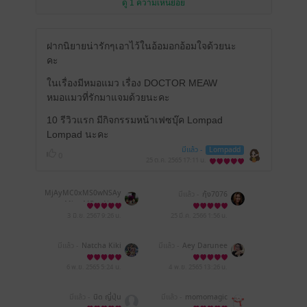
ดู 1 ความเห็นย่อย
ฝากนิยายน่ารักๆเอาไว้ในอ้อมอกอ้อมใจด้วยนะ
คะ
ในเรื่องมีหมอแมว เรื่อง DOCTOR MEAW
หมอแมวที่รักมาแจมด้วยนะคะ
10 รีวิวแรก มีกิจกรรมหน้าเฟซบุ๊ค Lompad
Lompad นะคะ
มีแล้ว -
Lompadd
0
25 ต.ค. 2565
17:11 น.
MjAyMC0xMS0wNSAy
มีแล้ว -
กุ้ง7076
MjowMDoxNg==
3 มิ.ย. 2567
9:26 น.
25 มี.ค. 2566
1:56 น.
มีแล้ว -
Natcha Kiki
มีแล้ว -
Aey Darunee
6 พ.ย. 2565
5:24 น.
4 พ.ย. 2565
13:26 น.
มีแล้ว -
นิด ญี่ปุ่น
มีแล้ว -
momomagic