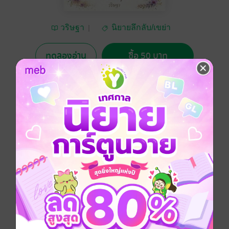
วริษฐา
นิยายลึกลับ/เขย่า
ขวัญ
ทดลองอ่าน
ซื้อ 50 บาท
5.00
1 Rating
อยากได้
ซื้อเป็นของขวัญ
ติดตาม
แชร์
คำสาบานอย่าคิดว่าไม่เป็นจริง ยิ่งเป็นคำสาบานที่มีต่อ
ญาติผู้ใหญ่ก่อนสิ้นลมหายใจ ยิ่งต้องหวั่นกลัว เพราะใน
ทุกๆคำสาบานนั่นเป็นจริง อาจรับผลทั้งที่ยังมีชีวิตอยู่และ
หมดสิ้นลมหายใจไปแล้วก็เป็นได้
ประเภทไฟล์
pdf, epub
(สารบัญ)