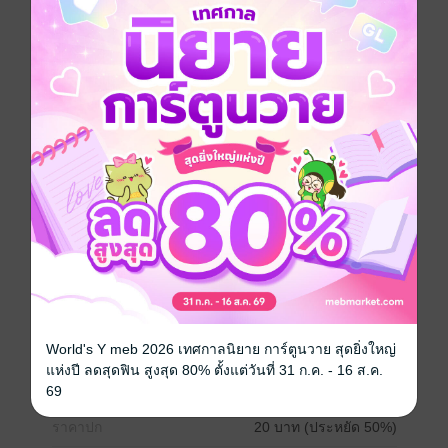
มิ นายน้อยแห่งแก๊งโอยะ แม้จะลังเลแต่ยูริก็ตัดสินใจไป
เยือนที่แก๊ง รอยยิ้มของเขาอ่อนโยนผิดคาด ทั้งคู่ต่างดึงดูด
ซึ่งกันและกัน แต่ทว่า ทันใดนั้น โอยะกลับถูกยิง นั่น
เป็นการลั่นสัญญาณเตือนจากรักนี้หรือไร! การเรียกร้อง
ความรักของผู้ชายที่มีชีวิตอยู่โดยใช้ชีวิตเป็นเดิมพัน ทั้ง
ร้อนแรงและบ้าคลั่ง ความรักครั้งอันตรายที่สุดใน
ประวัติศาสตร์กำลังจะเริ่มต้นแล้ว!
การ์ตูนญี่ปุ่น
ดรามา
โรแมนติก
ซีรีส์
รักอันตรายกับนายยากูซ่า dangerous lover –เวอร์ชั่นสี
อ่านบนลงล่าง-
ประเภทไฟล์
pdf
World's Y meb 2026 เทศกาลนิยาย การ์ตูนวาย สุดยิ่งใหญ่
วันที่วางขาย
28 ตุลาคม 2565
แห่งปี ลดสุดฟิน สูงสุด 80% ตั้งแต่วันที่ 31 ก.ค. - 16 ส.ค.
ความยาว
50 หน้า
69
ราคาปก
20 บาท (ประหยัด 50%)