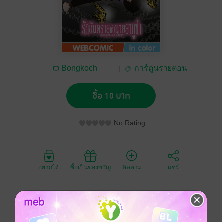
Bongkoch
การ์ตูนรายตอน
Publishing
ซื้อ 10 บาท
No Rating
อยากได้
ซื้อเป็นของขวัญ
ติดตาม
แชร์
ตอนที่ยูริ นักศึกษาสาวนิสัยชอบเอาชนะเกือบถูกจับกรอก
ยาผิดกฎหมายในงานปาร์ตี้ ผู้ที่มาช่วยไว้ก็คือโอยะ โทชิโอ