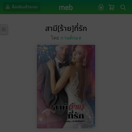
ล็อกอินเข้าระบบ
สามี[ร้าย]ที่รัก
โดย
กานต์กมล