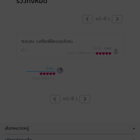
รีวิวทั้งหมด
หน้าที่ 1
ชอบค่ะ แต่พิมพ์ผิดบ่อยจังค่ะ
มีแล้ว -
meo
1
20 พ.ย. 2565
5:44 น.
มีแล้ว -
LOVEBOOKCLUB
2 พ.ย. 2565
0:7 น.
หน้าที่ 1
เลือกหมวดหมู่
+