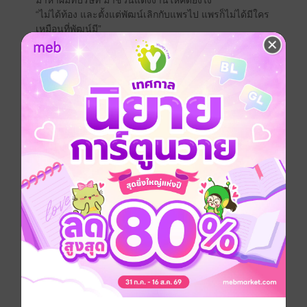
มาหาผมที่บริษัท มาชวนแต่งงานให้คิดยังไง”
“ไม่ได้ท้อง และตั้งแต่พัฒน์เลิกกับแพรไป แพรก็ไม่ได้มีใคร
เหมือนที่พัฒน์มี”
“จะบอกว่าข่าวที่ลงทุกวัน มั่วสินะ”
“พัฒน์อาจจะไม่เชื่อ แต่แพรไม่เคยคบกับใคร”
“ผมก็ไม่ได้อยากรู้”
“แต่งงานกันนะ”
ฉันตื้อพัฒน์อีกครั้ง จะว่าฉันหน้าด้านก็ได้ แต่สำหรับฉัน
พัฒน์คือคนที่เหมาะสมกับฉันมากที่สุด ถ้าไม่ติดว่าก่อน
หน้านี้ต้องเลิกกัน ไม่แน่ตอนนี้ฉันกับพัฒน์อาจจะแต่งงานมี
ลูกแล้วก็ได้
ซื้อผ่านเว๊บจะได้ในราคาที่ถูกกว่านะคะ
ตลก
โรแมนติก
แอบรัก
ประเภทไฟล์
pdf, epub
(สารบัญ)
วันที่วางขาย
01 พฤศจิกายน 2565
ความยาว
69 หน้า (≈ 11,322 คำ)