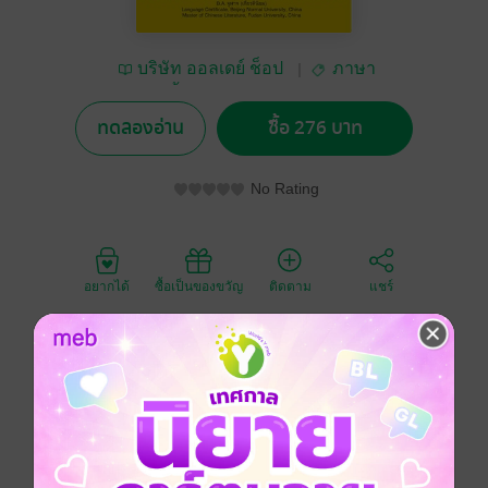
บริษัท ออลเดย์ ช็อป
ภาษา
ปิ้ง จำกัด
ทดลองอ่าน
ซื้อ 276 บาท
No Rating
อยากได้
ซื้อเป็นของขวัญ
ติดตาม
แชร์
สำนักพิมพ์ : เพชรประกาย ราคาปก : 345 บาท
เก่งอังกฤษ พิชิตไวยากรณ์ ฉบับเร่งรัด เล่มนี้ เคยตีพิมพ์ซ้ำ
มาหลายครั้งในชื่อ เก่งอังกฤษ พิชิตไวยากรณ์ ฉบับ
สมบูรณ์ เรียนรู้ด้วยตนเอง โดยครั้งนี้ทางสำนักพิมพ์ได้มี
การ ปรับปรุง ตรวจทานให้สมบูรณ์ยิ่งขึ้น โดยที่เนื้อหายัง