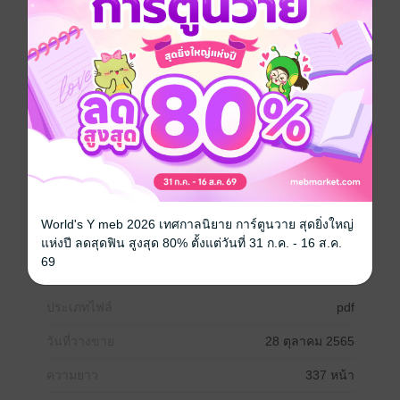
คงอธิบายได้ละเอียดและเข้าใจง่ายและเป็นหนังสือที่เคย
ติดอันดับหนังสือขายดียาวติดต่อกันมากกว่า 35 สัปดาห์
และติด 1 ใน 10อันดับหนังสือที่มีจำนวนขายเล่มมากที่สุด
โดยเป็นหนังสือภาษาอังกฤษเพียงเล่มเดียวเท่านั้น ใน
เล่ม...มีคำอธิบายที่เข้าใจง่าย...จำได้เร็ว...สามารถเรียนรู้
ด้วยตนเอง-ㆍ- ผู้อ่านจะเข้าใจ ---หลักไวยากรณ์
โครงสร้าง ตัวอย่าง ประโยคคำศัพท์ วิธีใช้คำศัพท์ วิธีการ
ใช้ไวยากรณ์ เทคนิคการจำแต่ละชนิด พร้อมคำอธิบายที่
ชัดเจน หลักไวยากรณ์แบบง่ายๆอ่าน...เข้าใจง่าย...จำได้
เร็ว สามารถเรียนรู้ได้ด้วยตนเอง นำไปใช้...ได้ทันที
ภาษาอังกฤษ
ภาษาในชีวิตประจำวัน
World's Y meb 2026 เทศกาลนิยาย การ์ตูนวาย สุดยิ่งใหญ่
แห่งปี ลดสุดฟิน สูงสุด 80% ตั้งแต่วันที่ 31 ก.ค. - 16 ส.ค.
เตรียมสอบ / ข้อสอบ
69
ประเภทไฟล์
pdf
วันที่วางขาย
28 ตุลาคม 2565
ความยาว
337 หน้า