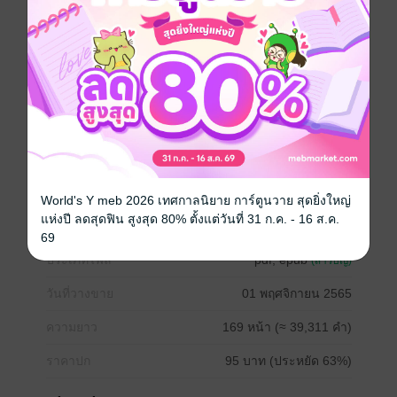
อยากได้
ซื้อเป็นของขวัญ
ติดตาม
แชร์
หญิงสาวตกน้ำครองใกล้บ้าน ตื่นมาอีกทีกลายเป็นมารดา
ขององค์ชายในนิยายที่เธออ่าน เข้ามาในตอนที่ฮองเฮา
วางแผนจะกำจัดสองแม่ลูกออกจากวัง เธอต้องพาองค์ชาย
กลับไปทวงคืนความเป็นธรรมให้ได้
World's Y meb 2026 เทศกาลนิยาย การ์ตูนวาย สุดยิ่งใหญ่
จีนโบราณ
ย้อนยุค/พีเรียด
แก้แค้น
ท่านอ๋อง
แห่งปี ลดสุดฟิน สูงสุด 80% ตั้งแต่วันที่ 31 ก.ค. - 16 ส.ค.
69
ประเภทไฟล์
pdf, epub
(สารบัญ)
วันที่วางขาย
01 พฤศจิกายน 2565
ความยาว
169 หน้า (≈ 39,311 คำ)
ราคาปก
95 บาท (ประหยัด 63%)