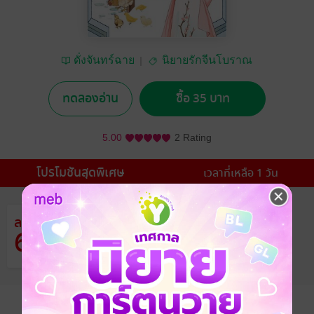
ดั่งจันทร์ฉาย
นิยายรักจีนโบราณ
ทดลองอ่าน
ซื้อ 35 บาท
5.00
2 Rating
โปรโมชันสุดพิเศษ
เวลาที่เหลือ 1 วัน
ลด
จากราคาปก 95 บาท
63
%
เหลือเพียง 35 บาท