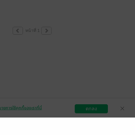
หน้าที่ 1
ายการใช้คุกกี้ของเราที่นี่
ตกลง
สมัครขายอีบุ๊ก
วิธีการใช้งาน
ติดต่อเรา
กลุ่มธุรกิจในเครือ
Central
OfficeMate