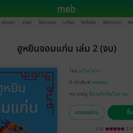
หน้าแรก
ขายดี
ใหม่มาแรง
มาใหม่
โปรโมชัน
ฟรีกระจาย
ฮิต
ฮูหยินจอมแก่น เล่ม 2 (จบ)
โดย
เหวิ่นโหรว
สำนักพิมพ์
wenrou
หมวดหมู่
นิยายรักจีนโบราณ
ทดลองอ่าน
ซื้
5.00
2 R