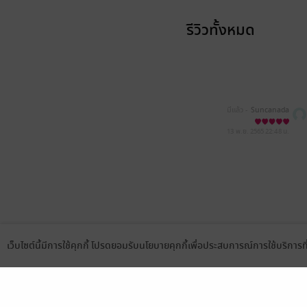
รีวิวทั้งหมด
มีแล้ว -
Suncanada
13 พ.ย. 2565
22:48 น.
เว็บไซต์นี้มีการใช้คุกกี้ โปรดยอมรับนโยบายคุกกี้เพื่อประสบการณ์การใช้บริการ
Language
ดาวน์โหลดแอป
เลือกหมวดหมู่
บริการช
นิยาย
สมัครขาย
การ์ตูน
สมัครอ่