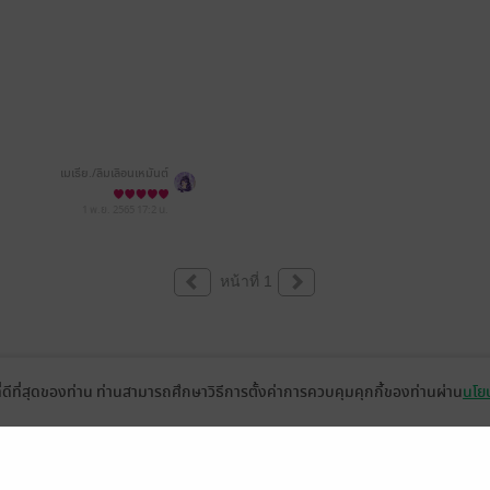
เมเธีย./ลืมเลือน​เหมันต์​
1 พ.ย. 2565
17:2 น.
หน้าที่ 1
ที่ดีที่สุดของท่าน ท่านสามารถศึกษาวิธีการตั้งค่าการควบคุมคุกกี้ของท่านผ่าน
นโยบ
่วยเหลือ
เกี่ยวกับเรา
อีบุ๊ก
ข่าวสารและกิจกรรม
านหนังสือ
ติดต่อเรา