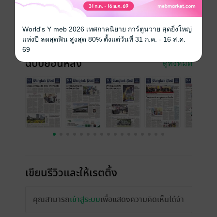
ความยาว
28 หน้า
World's Y meb 2026 เทศกาลนิยาย การ์ตูนวาย สุดยิ่งใหญ่
ราคาปก
30 บาท
แห่งปี ลดสุดฟิน สูงสุด 80% ตั้งแต่วันที่ 31 ก.ค. - 16 ส.ค.
69
ฉบับย้อนหลัง
ดูทั้งหมด
เขียนรีวิวและให้เรตติ้ง
คุณสามารถ
เข้าสู่ระบบ
เพื่อแสดงความคิดเห็นได้จ้า