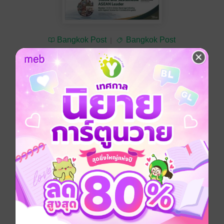
Bangkok Post
Bangkok Post
ซื้อ 30 บาท
No Rating
อยากได้
ซื้อเป็นของขวัญ
ติดตาม
แชร์
Bangkok Post วันพุธที่ 2 พฤศจิกายน พ.ศ.2565
ประเภทไฟล์
pdf
วันที่วางขาย
01 พฤศจิกายน 2565