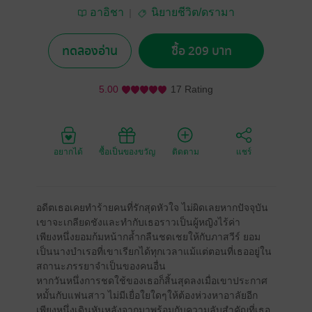
อาอิชา
นิยายชีวิต/ดรามา
ทดลองอ่าน
ซื้อ 209 บาท
5.00
17 Rating
อยากได้
ซื้อเป็นของขวัญ
ติดตาม
แชร์
อดีตเธอเคยทำร้ายคนที่รักสุดหัวใจ ไม่ผิดเลยหากปัจจุบัน
เขาจะเกลียดชังและทำกับเธอราวเป็นผู้หญิงไร้ค่า
เพียงหนึ่งยอมก้มหน้ากล้ำกลืนชดเชยให้กับภาสวีร์ ยอม
เป็นนางบำเรอที่เขาเรียกได้ทุกเวลาแม้แต่ตอนที่เธออยู่ใน
สถานะภรรยาจำเป็นของคนอื่น
หากวันหนึ่งการชดใช้ของเธอก็สิ้นสุดลงเมื่อเขาประกาศ
หมั้นกับแฟนสาว ไม่มีเยื่อใยใดๆให้ต้องห่วงหาอาลัยอีก
เพียงหนึ่งเดินหันหลังจากมาพร้อมกับความลับสำคัญที่เธอ