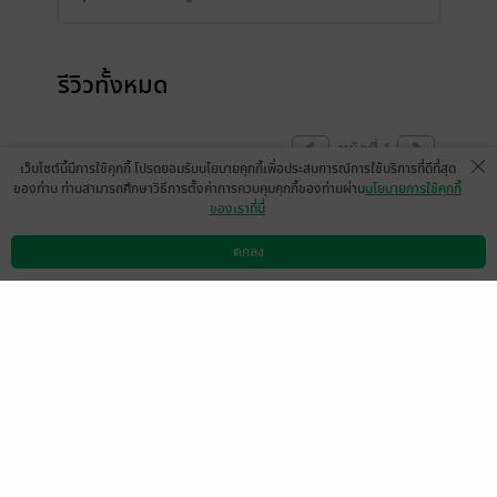
รีวิวทั้งหมด
หน้าที่ 1
เว็บไซต์นี้มีการใช้คุกกี้ โปรดยอมรับนโยบายคุกกี้เพื่อประสบการณ์การใช้บริการที่ดีที่สุด
ของท่าน ท่านสามารถศึกษาวิธีการตั้งค่าการควบคุมคุกกี้ของท่านผ่าน
นโยบายการใช้คุกกี้
ของเราที่นี่
ทำไม่เปิดอ่านไม่ได้ถึงตอนจบละค่ะมีแต่
17ตอนเอง
ตกลง
ดาวน์โหลดแอป
วิธีการใช้งาน
ติดต่อเรา
มีแล้ว -
MjAyMS0wMi0wMiAyMT
1
o0NzoyOA==
27 ธ.ค. 2565
18:0 น.
ดู 2 ความเห็นย่อย
อ่านถึงครึ่งเรื่อง เราก็ยังคงไม่ชอบในสิ่งที่
พระเอกทำ จริงๆก็ตั้งใจเป็นชู้ดีๆนี่แหละ หน้าที่
การงานไม่ได้ขัดเกลาจิตใจรู้ผิดชอบชั่วดีเลย
ส่วนนางเอกก็ยังยอมให้เค้าทำเพราะลึกๆก็ยังมี
ใจ ดีขึ้นมาหน่อยที่ไรท์หาทางลงให้คู่นี้ ที่จริงๆ