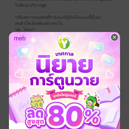
ไม่คิดจะปริปากพูด
..............................................................
“เสียงครางของคนที่กำลังจะมีชู้มันเป็นแบบนี้นี่เอง”
คนตัวโตเย้ยหยันอย่างสะใจ
“อะ..ไม่น่ะ!"
เพียงหนึ่งวิงวอนทุกครั้งที่ริมฝีปากเป็นอิสระ แต่เหมือนคน
ตัวโตจะไม่ยินยอม เขาแนบริมฝีปากหยักมาปิดเสียงร้อง
เอาไว้ ลิ้นหนาเกี่ยวกระหวัดลิ้นเล็กไม่ให้หลีกหนีขณะ
เดียวกันฝ่ามือหนาข้างที่ว่างลูบไล้ไปทั่วกายสาวอย่าง
ย่ามใจ ไม่มีส่วนไหนที่ภาสวีร์ตกหล่น
.........................................................................
“ลุงหมอคะ อ้ามมมมม” มือเล็กๆยื่นมาจ่อที่ปากของภาสวีร์
ที่กำลังให้อาหารปลา ซึ่งเขาเองก็กำลังกระหยิ่มได้ใจคิดว่า
เด็กน้อยคงยอมญาติดีด้วยแล้วจริงๆ ถึงขั้นป้อนขนมให้
“ถุย” แค่เคี้ยวไปกรุบแรกก็รู้ได้ทันทีว่าเป็นสิ่งที่เขาไม่ชอบ
เอาเสียเลยคือเม็ดอัลมอนด์
“อ้าว ไม่ชอบเหรอคะอุตส่าห์แบ่งให้กิน” เด็กหญิงยิงคำถาม
“แบ่งที่ไหนล่ะ เธอแค่ไม่ชอบกินแล้วจะมายัดใส่ปากฉัน”
“หัดกินผักบ้างนะคะ จะได้ไม่แก่เร็ว”
“อัลมอนด์มันเป็นถั่ว ใช่ผักที่ไหนกันล่ะ”
“แต่ถั่วฝักยาวก็เป็นผักนะคะ”เด็กหญิงช่างสังเกตไม่ลดละ