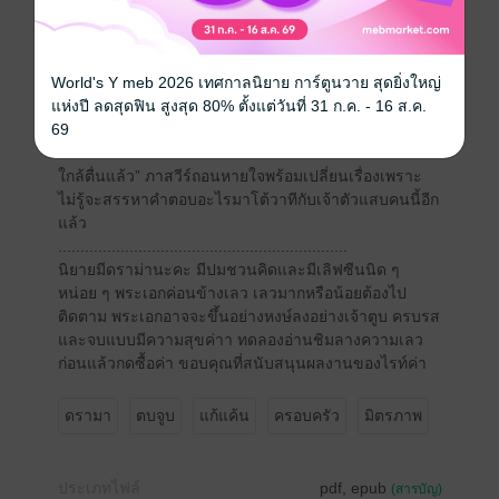
ทำเอาชายหนุ่มต้องขมวดคิ้วคิดหาคำตอบ
“ถั่วฝักยาวมันสีเขียวมันถึงเป็นผัก” ภาสวีร์มั่นใจเต็มที่ว่าคำ
ตอบที่ให้ไปคงจะสยบเด็กหญิงได้
“มะเขือเทศสีแดงก็เป็นผัก มะเขือม่วงก็ผัก ไม่เห็นเกี่ยวกับสี
World's Y meb 2026 เทศกาลนิยาย การ์ตูนวาย สุดยิ่งใหญ่
เลยค่ะ” คนช่างซักมีทางไปตลอดแล้วใครไหนกันจะมา
แห่งปี ลดสุดฟิน สูงสุด 80% ตั้งแต่วันที่ 31 ก.ค. - 16 ส.ค.
ชนะเด็กแบบนี้ได้
69
“เอ้ออออ…รีบกินเถอะเรามากันนานเกินไปละมี้เธอน่าจะ
ใกล้ตื่นแล้ว” ภาสวีร์ถอนหายใจพร้อมเปลี่ยนเรื่องเพราะ
ไม่รู้จะสรรหาคำตอบอะไรมาโต้วาทีกับเจ้าตัวแสบคนนี้อีก
แล้ว
.................................................................
นิยายมีดราม่านะคะ มีปมชวนคิดและมีเลิฟซีนนิด ๆ
หน่อย ๆ พระเอกค่อนข้างเลว เลวมากหรือน้อยต้องไป
ติดตาม พระเอกอาจจะขึ้นอย่างหงษ์ลงอย่างเจ้าตูบ ครบรส
และจบแบบมีความสุขค่าา ทดลองอ่านชิมลางความเลว
ก่อนแล้วกดซื้อค่า ขอบคุณที่สนับสนุนผลงานของไรท์ค่า
ดรามา
ตบจูบ
แก้แค้น
ครอบครัว
มิตรภาพ
ประเภทไฟล์
pdf, epub
(สารบัญ)