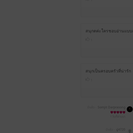
สนุกตค่ะใครชอบอ่านแบบสบ
1
สนุกเป็นครอบครัวที่น่ารัก
1
มีแล้ว -
Somjit Darprasong
1 วันที่ผ่านมา
มีแล้ว -
ปู4720