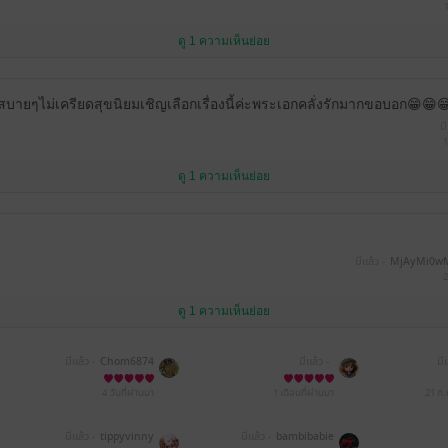
ดู 1 ความเห็นย่อย
ายๆไม่เครียดสุขนิยมเชิญเลือกเรื่องนี้ค่ะพระเอกคลั่งรักมากขอบอก😁😁
มี
1
ดู 1 ความเห็นย่อย
มีแล้ว -
MjAyMi0w
2
ดู 1 ความเห็นย่อย
มีแล้ว -
Chom6874
มีแล้ว -
มี
4 วันที่ผ่านมา
1 เดือนที่ผ่านมา
21 ก.
มีแล้ว -
tippyvinny
มีแล้ว -
bambibabie