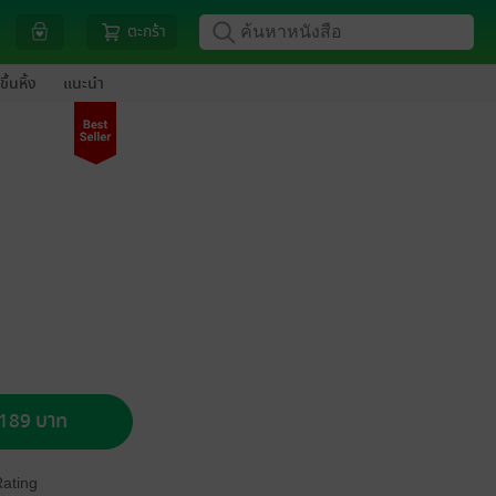
ตะกร้า
ขึ้นหิ้ง
แนะนำ
อ 189 บาท
Rating