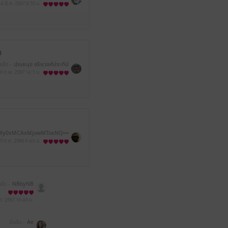
14 มี.ค. 2567
6:55 น.

แล้ว -
ปุณยนุช อริยวงศ์ประทีป
6 ก.พ. 2567
14:5 น.
My0xMCAxMjowMToxNQ==
5 ต.ค. 2566
9:43 น.
แล้ว -
NBbyNB
ค. 2567
16:49 น.
มีแล้ว -
Ae