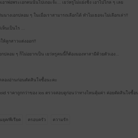
ก็เอาพ่อพระเอกคนนั้นไปเถอะจ้ะ... เยว่หรูไม่แย่งชิง เอาไปไกล ๆ เลย
ป็นนางเอกปลอม ๆ ในเมื่อเราสามารถเลือกได้ ทำไมเธอจะไม่เลือกเล่า!!
่เห็นเป็นไร ...
องให้ลูกสาวแต่งออก!!
งเอกปลอม ๆ ก็ไม่อยากเป็น เยว่หรูคนนี้ก็ต้องมองหาสามีด้วยตัวเอง...
ดลองอ่านก่อนตัดสินใจซื้อนะคะ
oid ราคาถูกกว่าของ ios ตรวจสอบดูก่อนว่าทางไหนคุ้มค่า ค่อยตัดสินใจซื้
นยุค/พีเรียด
ครอบครัว
ความรัก