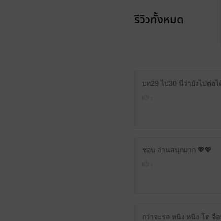
รีวิวทั้งหมด
บท29 ไป30 นี่ว่ายังไปต่อได
1
ชอบ อ่านสนุกมาก 💖💖
1
กว่าจะรอ หนิง หนิง โต จือ