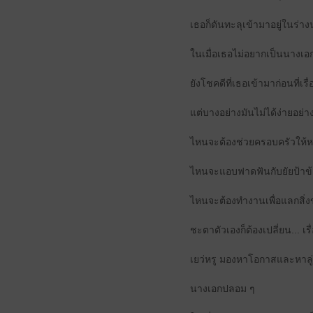
เธอก็ดันทะลุเข้ามาอยู่ในร่างน
ในเมื่อเธอไม่อยากเป็นนางเอก
ยังโชคดีที่เธอเข้ามาก่อนที่เร
แต่บางอย่างมันไม่ได้ง่ายอย่า
ไหนจะต้องช่วยครอบครัวให้หล
ไหนจะแอบฟาดฟันกับยัยป้าข้า
ไหนจะต้องทำงานเพื่อแลกสิ่งข
ชะตาตัวเองก็ต้องเปลี่ยน... เร
เยว่หรู มองหาโอกาสและหาลู่ทา
นางเอกปลอม ๆ