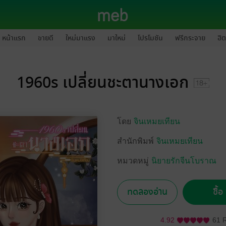
หน้าแรก
ขายดี
ใหม่มาแรง
มาใหม่
โปรโมชัน
ฟรีกระจาย
ฮิต
1960s เปลี่ยนชะตานางเอก
โดย
จินเหมยเทียน
สำนักพิมพ์
จินเหมยเทียน
หมวดหมู่
นิยายรักจีนโบราณ
ทดลองอ่าน
ซื้
4.92
61 