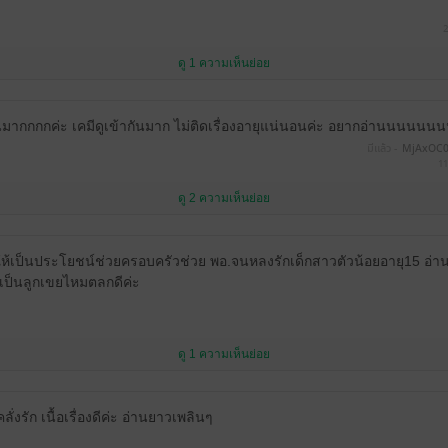
2
ดู 1 ความเห็นย่อย
นมากกกกค่ะ เคมีดูเข้ากันมาก ไม่ติดเรื่องอายุแน่นอนค่ะ อยากอ่านนนนนน
มีแล้ว -
MjAxOC0
11
ดู 2 ความเห็นย่อย
้ให้เป็นประโยชน์ช่วยครอบครัวช่วย พอ.จนหลงรักเด็กสาวตัวน้อยอายุ15 อ่
เป็นลูกเขยไหมตลกดีค่ะ
ดู 1 ความเห็นย่อย
งรัก เนื้อเรื่องดีค่ะ อ่านยาวเพลินๆ