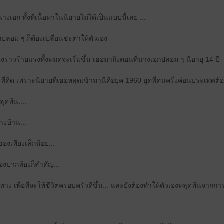
างเอก ทั้งที่เนื้อหาในนิยายไม่ได้เป็นแบบนี้เลย ...
ปลอม ๆ ก็ต้องเปลี่ยนชะตาให้ตัวเอง
ื่องราวร้ายแรงทั้งหมดจะเริ่มขึ้น เธอมาถึงตอนที่นางเอกปลอม ๆ นี่อายุ 14 ปี
งที่คิด เพราะนิยายที่เธอหลุดเข้ามานี่คือยุค 1960 ยุคที่คนครึ่งค่อนประเทศ
ุดพ้น....
งบ้าน...
องเพียงเล็กน้อย...
ื่องปากท้องก็สำคัญ...
ง เพื่อที่จะให้ชีวิตครอบครัวดีขึ้น... และยังต้องทำให้ตัวเองหลุดพ้นจากกา