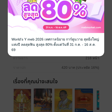
สองในสามของศัพท์กีฬาในรูปการต่างๆ ซึ่งเป็นภาษา
อังกฤษหรือฝรั่ง ศสก็เป็นศัพท์สแลง จำนวนศัพท์ของฝรั่งจึง
มากกว่าพจนานุกรมราชบัณฑิตยสถานที่ได้บรรจุไว้เกิน
ร้อยเท่า เห็นได้ว่าพจนาทุกรมในเมืองไทยค่อนข้างมอง
ข้ามการกีฬาไปอย่างน่เสียดาย แม้แต่สารานุกรมราช -
บัณฑิตยสถานก็ไม่สนใจมากนัก
ประเภทไฟล์
pdf
World's Y meb 2026 เทศกาลนิยาย การ์ตูนวาย สุดยิ่งใหญ่
แห่งปี ลดสุดฟิน สูงสุด 80% ตั้งแต่วันที่ 31 ก.ค. - 16 ส.ค.
วันที่วางขาย
04 พฤศจิกายน 2565
69
ความยาว
218 หน้า
ราคาปก
420 บาท (ประหยัด 16%)
เรื่องที่คุณน่าจะสนใจ