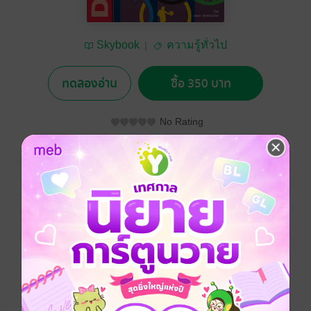
Skybook
ความรู้ทั่วไป
ทดลองอ่าน
ซื้อ 350 บาท
No Rating
อยากได้
ซื้อเป็นของขวัญ
ติดตาม
แชร์
การเขียนและรวบรวมเรียบเรียงเกี่ยวกับพจนานุกรมกีฬา
สองภาษาอัน ได้แก่ ไทยเป็นอังกฤษ เ เป็นเรื่องที่สนุกพอ ๆ
กับเป็นเรื่องที่นำความทุกข์มาให้เพราะพจนาพุกรมใน
ภาษาอังกฤษ มีศัพท์ต่าง ๆ มากกว่า 67,000 คำ ใน
พจนานุกรมฝรั่งเศสมีอย่างต่ำ 40,000 คำขึ้นไป กระนั้น