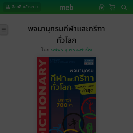
ล็อกอินเข้าระบบ
พจนานุกรมกีฬาและกรีฑา
ทั่วโลก
โดย
นพพร สุวรรณพานิช