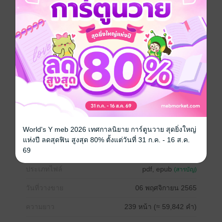
"มึงโทรมาปลุกกูแต่เช้าเพราะเรื่องลูกนี่นะ"
"ใช่ หากมึงไม่เอาลูกของกูไป กูจะโทรมาหามึงเพื่ออะไร"
"กูไม่บอกโว๊ย แน่จริงมึงก็ตามหาให้เจอสิ ครั้งก่อนมึงเอาลูก
กูหนีไปเป็นเดือน ๆ กูก็มีอาการเหมือนมึงแบบตอนนี้แหละ
ดังนั้นกูจะให้มึงได้ลิ้มรสชาตินี้บ้าง"
"อย่าให้กูได้เจอลูกกูอีกครั้งก็แล้วกัน ครั้งนี้กูไม่มีทางให้มึง
เอาตัวลูกของกูไปได้อีกแน่นอน"
World's Y meb 2026 เทศกาลนิยาย การ์ตูนวาย สุดยิ่งใหญ่
โรมานซ์
ดรามา
โรแมนติก
แห่งปี ลดสุดฟิน สูงสุด 80% ตั้งแต่วันที่ 31 ก.ค. - 16 ส.ค.
69
ประเภทไฟล์
pdf, epub
(สารบัญ)
วันที่วางขาย
06 พฤศจิกายน 2565
ความยาว
239 หน้า (≈ 59,842 คำ)