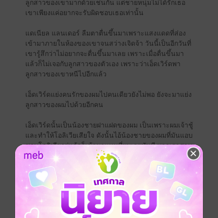
ลูกสาวของเขามากด้วยเช่นกัน แต่ชายหนุ่มไม่ได้รักเธอ
เขาเพียงแค่อยากจะรับผิดชอบเธอเท่านั้น
แดเนียล แลนเดอร์ ลืมตาตื่นขึ้นมาเพราะแสงแดดที่ส่อง
เข้ามาภายในห้องของเขาจนสว่างเจิดจ้า วันนี้เป็นอีกวันที่
เขารู้สึกว่าไม่อยากจะตื่นขึ้นมาเลย เพราะเมื่อตื่นขึ้นมา
แล้วก็ไม่เจอกับลูกสาวของตัวเอง เพราะว่าเอ็ดเวิร์ดพา
ลูกสาวของเขาหนีไปอีกแล้ว
เอ็ดเวิร์ดแย่งคนรักของผมไปคนเดียวยังไม่พอ ยังจะมาแย่ง
ลูกสาวของผมไปด้วยอีกคน
เอ็ดเวิร์ดนั้นเป็นน้องชายฝาแฝดของผม เป็นเพราะผมเจ้าชู้
และทำให้โอลิเวียเสียใจ ดังนั้นไอ้น้องชายของผมที่มันแอบ
ชอบโอลิเวียอยู่แล้วก็เข้ามาแทนที่ผมเลยทันที พวกเราสาม
คนเป็นเพื่อนบ้านกันและเติบโตมาด้วยกัน ดังนั้นทั้งผมและ
ก็ไอ้เอ็ดเวิร์ดต่างก็ชอบเธอทั้งคู่ แต่ผมกลับได้เธอมาครอบ
ครองก่อน หากไม่ใช่เพราะความเจ้าชู้ของผม ไอ้น้องชาย
ของผมคงไม่มีทางแย่งเธอไปจากผมได้แน่นอน
"เอ็ดเวิร์ด แกเอาลูกสาวของฉันไปซ่อนไว้ที่ไหน" แดเนียล
ถาม