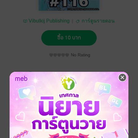
Vibulkij Publishing
การ์ตูนรายตอน
ซื้อ 10 บาท
No Rating
อยากได้
ซื้อเป็นของขวัญ
ติดตาม
แชร์
การ์ตูนญี่ปุ่น
แอกชัน
ผจญภัย
แฟนตาซี
ซีรีส์
RAVE ผจญภัยเหนือโลก (รายตอน)