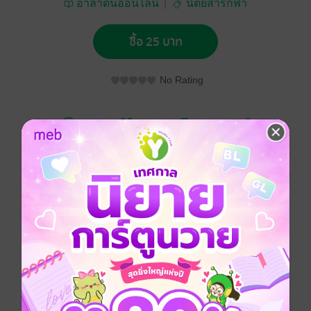
อาลาดินออนไลน์
นิตยสารกีฬา
ซื้อ 25 บาท
No Rating
อยากได้
ซื้อเป็นของขวัญ
ติดตาม
แชร์
ฟุตบอลสยาม Vol.1724
ประเภทไฟล์
pdf
วันที่วางขาย
09 พฤศจิกายน 2565
ความยาว
52 หน้า