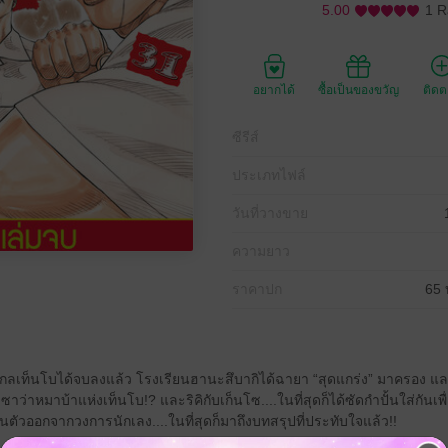
5.00
1 R
อยากได้
ซื้อเป็นของขวัญ
ติด
ซีรีส์
ประเภทไฟล์
วันที่วางขาย
ความยาว
ราคาปก
65 
่างกลเท็นโบได้จบลงแล้ว โรงเรียนฮานะสึบากิได้ฉายา “สุดแกร่ง” มาครอง แล
ยาซาว่าหมาบ้าแห่งเท็นโบ!? และริคิกับเก็นโซ....ในที่สุดก็ได้ซัดกำปั้นใส่กัน
้ถอนตัวออกจากวงการนักเลง....ในที่สุดก็มาถึงบทสรุปที่ประทับใจแล้ว!!