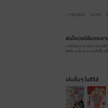
การ์ตูนญี่ปุ่น
แอกชัน
น
สนใจเวอร์ชันกระดาษ
เวอร์ชันกระดาษมีวางขายที่เ
MEB นะจ๊ะ สามารถสั่งซื้อ ห
เล่มอื่นๆ ในซีรีส์