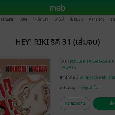
หน้าแรก
ขายดี
ใหม่มาแรง
มาใหม่
โปรโมชัน
ฟรีกระจาย
ฮิต
HEY! RIKI ริคิ 31 (เล่มจบ)
โดย
HIROSHI TAKAHASHI,
K
NAGATA
สำนักพิมพ์
Bongkoch Publishi
หมวดหมู่
การ์ตูนทั่วไป
ทดลองอ่าน
ซื้