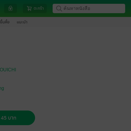
ตะกร้า
ขึ้นหิ้ง
แนะนำ
OUICHI
ng
อ 45 บาท