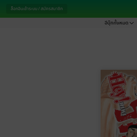
ล็อกอินเข้าระบบ / สมัครสมาชิก
อีบุ๊กทั้งหมด