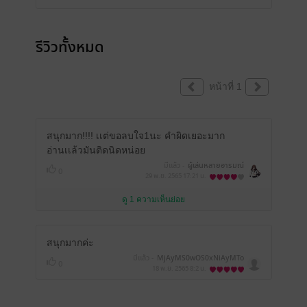
รีวิวทั้งหมด
หน้าที่ 1
สนุกมาก!!!! เเต่ขอลบใจ1นะ คำผิดเยอะมาก
อ่านเเล้วมันติดนิดหน่อย
มีแล้ว -
ผู้เล่นหลายอารมณ์
0
29 พ.ย. 2565
17:21 น.
ดู 1 ความเห็นย่อย
สนุกมากค่ะ
มีแล้ว -
MjAyMS0wOS0xNiAyMTo
0
xMzozNA==
18 พ.ย. 2565
8:2 น.