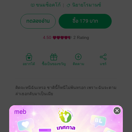
ขนมช็อคโก้
นิยายโรมานซ์
ทดลองอ่าน
ซื้อ 179 บาท
4.50
2 Rating
อยากได้
ซื้อเป็นของขวัญ
ติดตาม
แชร์
คิดจะหนีฉันเหรอ ชาตินี้ก็หนีไม่พ้นหรอก เพราะฉันจะตาม
ล่าเธอกลับมาเป็นเมีย
โรมานซ์
ประเภทไฟล์
pdf, epub
(สารบัญ)