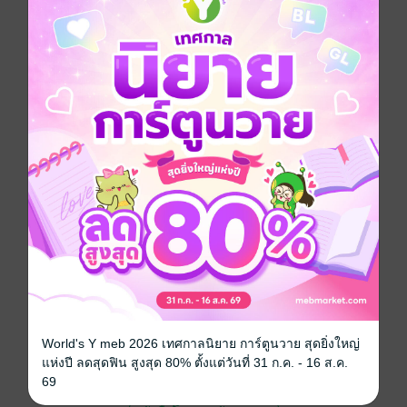
ฮารุก็คือผู้ชายคนนั้น…!!!
การ์ตูนญี่ปุ่น
หักเหลี่ยมเฉือนคม
ซีรีส์
Trillion Game เกมชีวิตพิชิตล้านล้าน
ประเภทไฟล์
pdf
วันที่วางขาย
17 พฤศจิกายน 2565
ความยาว
204 หน้า
ราคาปก
135 บาท (ประหยัด 26%)
สนใจเวอร์ชันกระดาษ เชิญทางนี้!
เวอร์ชันกระดาษมีวางขายที่เว็บไซต์สำนัก
World's Y meb 2026 เทศกาลนิยาย การ์ตูนวาย สุดยิ่งใหญ่
พิมพ์ จะไม่มีขายโดย MEB นะจ๊ะ สามารถสั่ง
แห่งปี ลดสุดฟิน สูงสุด 80% ตั้งแต่วันที่ 31 ก.ค. - 16 ส.ค.
ซื้อ หรือติดต่อคนขายโดยตรงเลยจ้ะ
69