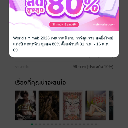
จักรวาลใจกำมือ
Boy love / Yaoi
ประเภทไฟล์
pdf, epub
(สารบัญ)
World's Y meb 2026 เทศกาลนิยาย การ์ตูนวาย สุดยิ่งใหญ่
แห่งปี ลดสุดฟิน สูงสุด 80% ตั้งแต่วันที่ 31 ก.ค. - 16 ส.ค.
วันที่วางขาย
17 พฤศจิกายน 2565
69
ความยาว
150 หน้า (≈ 22,109 คำ)
ราคาปก
99 บาท (ประหยัด 10%)
เรื่องที่คุณน่าจะสนใจ