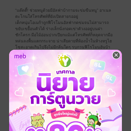
“แด๊ดดี้! ช่วยหนูด้วยมีอัลฟ่าบ้ากามจะข่มขืนหนู” อาเนล
ตะโกนใส่โทรศัพท์ที่ยังเปิดสายรออยู่
เด็กหนุ่มโอเมก้าถูกฟีโรโมนอัลฟ่ากดข่มจนไม่สามารถ
ขยับเขยื้อนตัวได้ ร่างเล็กนั่งกอดเข่าตัวงออยู่บนฝา
ชักโครก มือไม้อ่อนปวกเปียกแม้แต่โทรศัพท์ก็หลุดจากมือ
หล่นลงพื้นแตกกระจาย น่าเสียดายที่ห้องน้ำในห้างหรูไฮ
โซสะอาดเกินไปจึงไม่มีกลิ่นใดๆ รบกวนฟีโรโมนอันบ้า
คลั่งเลยแม้แต่น้อย
เป้ากางเกงขาสั้นสีครีมของเด็กหนุ่มโอเมก้าเริ่มมีคราบน้ำ
เปรอะเปื้อนเป็นด่างดวงจากน้ำหล่อลื่นที่หลั่งออกมารอรับ
อัลฟ่าคู่แห่งโชคชะตาที่กำลังรัตเพราะได้กลิ่นโอเมก้า
อัลฟ่าตัวโตย่างสามขุมเข้าหาโอเมก้าที่เป็นเหมือน
กระต่ายน้อยขี้ตื่นน่าขย้ำกลืนลงท้องไปทั้งตัว
“ไม่! ถอยออกไปนะ คุณเป็นมนุษย์ไม่ใช่สัตว์ที่สมสู่ไม่เลือก
หน้า มนุษย์ที่มีสติสัมปชัญญะและเหตุผล คุณตั้งสติหน่อย
สิ!”
นิยายโอเมก้าเวิร์ส ท้องได้ โปรดอ่านตัวอย่างก่อนซื้อค่า