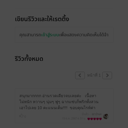
เขียนรีวิวและให้เรตติ้ง
คุณสามารถ
เข้าสู่ระบบ
เพื่อแสดงความคิดเห็นได้จ้า
รีวิวทั้งหมด
หน้าที่ 1
สนุกมากกกก อ่านรวดเดียวจบเลยค่ะ เนื้อหา
ไม่หนัก หวานๆ นุ่มๆ ฟูๆ ฉากแซ่บก็พริกทั้งสวน
เอาไปเลย 10 คะแนนเต็ม!!!! ขอบคุณไรท์ค่า
มีแล้ว -
เราว่านะ
0
15 ต.ค. 2567
4:51 น.