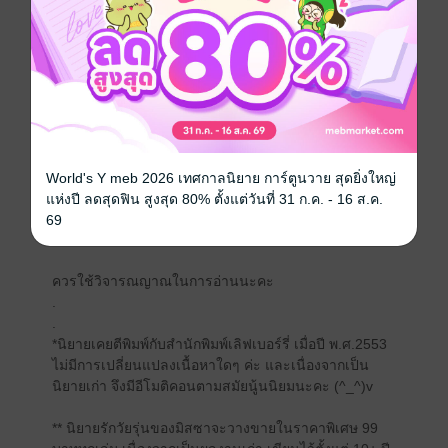
กันแน่?!
.
.
Written in 2010
นิยายรักวัยรุ่น เรท PG : Parental Guidance Suggested
อ่านได้ทุกเพศทุกวัย
World's Y meb 2026 เทศกาลนิยาย การ์ตูนวาย สุดยิ่งใหญ่
ไม่มีการบรรยายเนื้อหาเกี่ยวกับกิจกรรมทางเพศ
แห่งปี ลดสุดฟิน สูงสุด 80% ตั้งแต่วันที่ 31 ก.ค. - 16 ส.ค.
69
แต่มีเครื่องดื่มแอลกอฮอล์ และภาษาไม่เหมาะสมเล็กน้อย
ควรใช้วิจารณญาณในการอ่านนะคะ
.
.
*นิยายเคยตีพิมพ์กับสำนักพิมพ์เลิฟเบอร์รี่ เมื่อปี พ.ศ.2553
ไม่มีการเปลี่ยนแปลงเนื้อหาใดๆ ค่ะ และเนื่องจากเป็น
นิยายเก่า จึงมีอีโมติคอนตามสมัยนู้นนิยมนะคะ (^_^)v
** นิยายรักวัยรุ่นของมิสซาจะวางขายในราคาพิเศษ 99