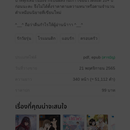
บาททุกเล่ม เนื่องจากเป็นผลงานเก่า เขียนไว้ตั้งแต่ 10+ ปี
ก่อนนะคะ จึงไม่ได้ตั้งราคาตามความหนาหรือตามจำนวน
คำเหมือนนิยายที่เขียนใหม่
^__^ ถือว่าคืนกำไรให้ผู้อ่านน้าาา ^__^
รักวัยรุ่น
โรแมนติก
แอบรัก
ครอบครัว
ประเภทไฟล์
pdf, epub
(สารบัญ)
วันที่วางขาย
21 พฤศจิกายน 2565
ความยาว
340 หน้า (≈ 51,112 คำ)
ราคาปก
99 บาท
เรื่องที่คุณน่าจะสนใจ