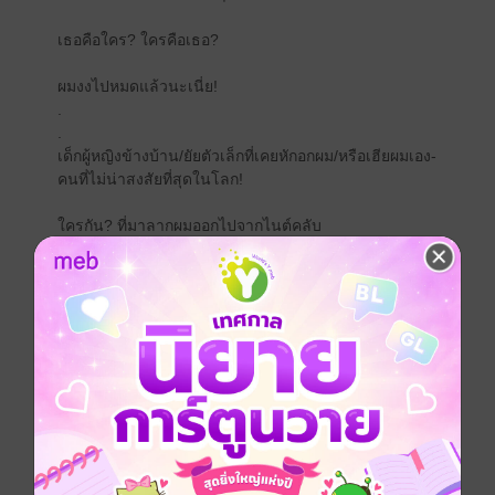
เธอคือใคร? ใครคือเธอ?
ผมงงไปหมดแล้วนะเนี่ย!
.
.
เด็กผู้หญิงข้างบ้าน/ยัยตัวเล็กที่เคยหักอกผม/หรือเฮียผมเอง-
คนที่ไม่น่าสงสัยที่สุดในโลก!
ใครกัน? ที่มาลากผมออกไปจากไนต์คลับ
ในสภาพเมามายเหมือนลูกหมาตกน้ำ
พร้อมกับขโมยจูบแรกในชีวิตของผมไป
และแล้ววันหนึ่ง
ผู้หญิงผมยาวแสนลึกลับก็ก้าวเข้ามาในชีวิตผมแบบงงๆ
และทำให้หัวใจผมเต้นรัวด้วยจุมพิตแสนหวานอีกครั้ง
ให้ตายเถอะ! มันเป็นรสชาติเดียวกับจูบครั้งแรกของผม
เลย!
อ๊าก... ตกลงว่าปากของผมเสียความบริสุทธิ์ไปให้กับใคร