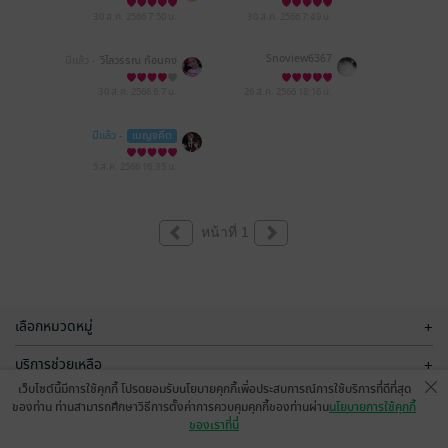
30 ส.ค. 2566
7:50 น.
30 ส.ค. 2566
7:49 น.
Snoview6367
มีแล้ว -
วิไลวรรณ ก้อนคง
30 ส.ค. 2566
6:7 น.
26 ส.ค. 2566
18:16 น.
มีแล้ว -
เบญจคีต
5 ส.ค. 2566
16:35 น.
หน้าที่ 1
เลือกหมวดหมู่
+
บริการช่วยเหลือ
+
เว็บไซต์นี้มีการใช้คุกกี้ โปรดยอมรับนโยบายคุกกี้เพื่อประสบการณ์การใช้บริการที่ดีที่สุด
เกี่ยวกับเรา
+
ของท่าน ท่านสามารถศึกษาวิธีการตั้งค่าการควบคุมคุกกี้ของท่านผ่าน
นโยบายการใช้คุกกี้
ของเราที่นี่
กลุ่มธุรกิจในเครือ
+