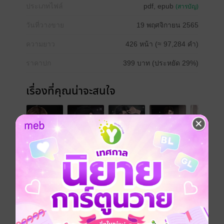
ประเภทไฟล์
pdf, epub
(สารบัญ)
วันที่วางขาย
19 พฤศจิกายน 2565
ความยาว
426 หน้า (≈ 97,284 คำ)
ราคาปก
399 บาท (ประหยัด 29%)
เรื่องที่คุณน่าจะสนใจ
เขียนรีวิวและให้เรตติ้ง