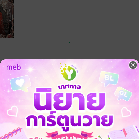
 คือ
งูเจ้าค่ะ 1
งูเจ้าค่ะ 2 (จบ)
เงินเดือนธรรมดาๆ ไม่คิดเลยว่าชีวิตครั้งหนึ่ง จะต้องมาลงแดงกับนิยายวายที่
ทิ้งในเรื่องคนหนึ่ง
นบริสุทธิ์ แต่กลับถูกจอมมารหลอกให้เลี้ยงลูก ถูกฝ่ายตัวเอกปั่นหัวไล่ฆ่า ถู
ี่เป็นคนจิตใจดีที่สุดในเรื่อง แต่อย่างว่าว่านิยายไม่ได้ต้องการคนดีที่น่าเบื่อ