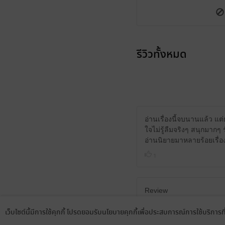
รีวิวทั้งหมด
อ่านเรื่องนี้จบนานแล้ว แต่
ใจไม่รู้ลืมจริงๆ สนุกมากๆ
อ่านนิยายมาหลายร้อยเรื่อ
1
Review
เป็นนิยายที่ตามอ่านจนจบ
เว็บไซต์นี้มีการใช้คุกกี้ โปรดยอมรับนโยบายคุกกี้เพื่อประสบการณ์การใช้บริการ
แต่เรื่องนี้ถือว่าประทับใ
Language
ดาวน์โหลดแอป