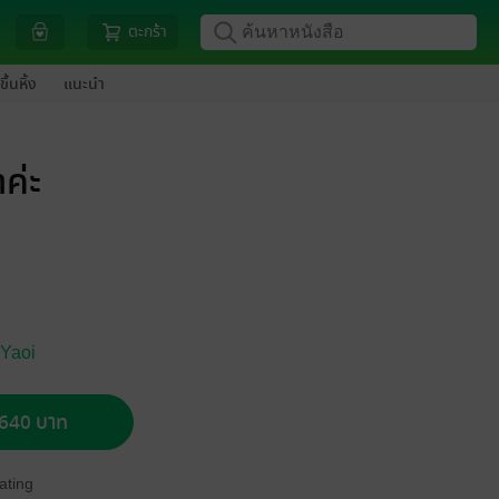
ตะกร้า
ขึ้นหิ้ง
แนะนำ
ค่ะ
 Yaoi
อ 640 บาท
ating