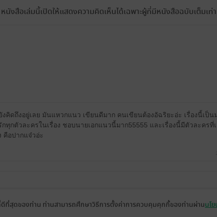
หนังสือเล่มนี้เปิดให้แสดงความคิดเห็นได้เฉพาะผู้ที่มีหนังสือฉบับเต็มเท่าน
ยังคิดถึงอยู่เลย มันแหวกแนว เขียนดีมาก คนเขียนต้องอัฉริยะอ่ะ เรื่องนี้เป
 รักทุกตัวละครในเรื่อง ชอบนายเอกแนวนี้มาก55555 และเรื่องนี้มีตัวละครที่เร
ง คือปากแจ๋วอ่ะ
ในรอบหลายปี ส่วนตัวเป็นคนที่เบื่อง่ายมากๆ ถ้าขัดใจนิดหน่อยก็เลิกอ่านถึง
ที่ดีที่สุดของท่าน ท่านสามารถศึกษาวิธีการตั้งค่าการควบคุมคุกกี้ของท่านผ่าน
นโยบ
จ เนื้อเรื่องหลังๆไม่ทรยศความคาดหวังที่ตั้งไว้ตอนอ่านเรื่องย่อเลย ชอบค