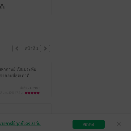
ั้น
หน้าที่ 1
็นมหากาพย์ เป็นประทับ
าชอบที่สุดเท่าที่
มีแล้ว -
G3989
27 ม.ค. 2566
17:7 น.
จะซื้อมาแล้วก็เถอะ
ายการใช้คุกกี้ของเราที่นี่
ตกลง
วามแปลกและแหวกแนว
สมัครขายอีบุ๊ก
วิธีการใช้งาน
ติดต่อเรา