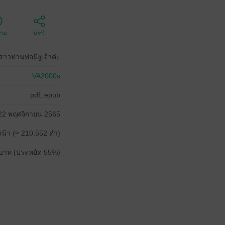
ตาม
แชร์
สาวท่านพ่อมีงูเจ้าค่ะ
VA2000s
pdf, epub
22 พฤศจิกายน 2565
น้า (≈ 210,552 คำ)
บาท (ประหยัด 55%)