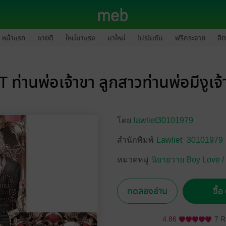
หน้าแรก
ขายดี
ใหม่มาแรง
มาใหม่
โปรโมชัน
ฟรีกระจาย
ฮิต
T ท่านพ่อเจ้าขา ลูกสาวท่านพ่อมีงูเจ้า
โดย
lawliet30101979
สำนักพิมพ์
Lawliet_30101979
หมวดหมู่
นิยายวาย Boy Love /
ทดลองอ่าน
ซื้
4.86
7 R