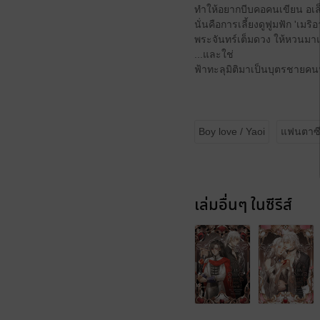
ทำให้อยากบีบคอคนเขียน อเล็
นั่นคือการเลี้ยงดูฟูมฟัก 'เมร
พระจันทร์เต็มดวง ให้หวนมาแ
...และใช่
ฟ้าทะลุมิติมาเป็นบุตรชายคนน
Boy love / Yaoi
แฟนตาซ
เล่มอื่นๆ ในซีรีส์