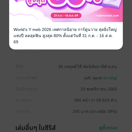
-มีตัวอย่างใน RAW
ติดต่อนักเขียน
หมิงลู่@readawrite.com
World's Y meb 2026 เทศกาลนิยาย การ์ตูนวาย สุดยิ่งใหญ่
Boy love / Yaoi
โรแมนติก
ครอบครัว
Mpreg
แห่งปี ลดสุดฟิน สูงสุด 80% ตั้งแต่วันที่ 31 ก.ค. - 16 ส.ค.
69
omegaverse
ซีรีส์
30 กลยุทธ์วิธี ดัดนิสัยสามีตัวแสบ
ประเภทไฟล์
pdf, epub
(สารบัญ)
วันที่วางขาย
23 พฤศจิกายน 2565
ความยาว
384 หน้า (≈ 59,819 คำ)
ราคาปก
245 บาท (ประหยัด 39%)
เล่มอื่นๆ ในซีรีส์
ดูทั้งหมด