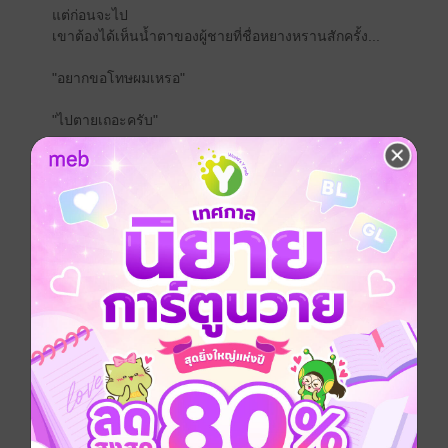
แต่ก่อนจะไป
เขาต้องได้เห็นน้ำตาของผู้ชายที่ชื่อหยางหรานสักครั้ง...
"อยากขอโทษผมเหรอ"
"ไปตายเถอะครับ"
-นิยาย 2 เล่มจบ เล่มสอง ความยาวประมาณ 160,000 คำ
-นักอ่านในระบบ ios แนะนำซื้อผ่าน web meb จะได้
ราคาปรกติค่ะ
-แนว omegaverse นายเอกท้องได้
****ถ้าชอบนิยายเรื่องนี้ อย่าลืมกดหัวใจให้เรตติ้งเป็นกำลัง
ใจให้ด้วยนะคะ ขอบคุณนักอ่านทุกท่านมากๆ ค่ะ*****
คำเตือน
-เนื้อเรื่องเกี่ยวกับความสัมพันธ์ในครอบครัว ไม่ได้เน้นแก้
แค้นล้างผลาญนะคะ
-มีเนื้อหาเกี่ยวกับการนอกใจ