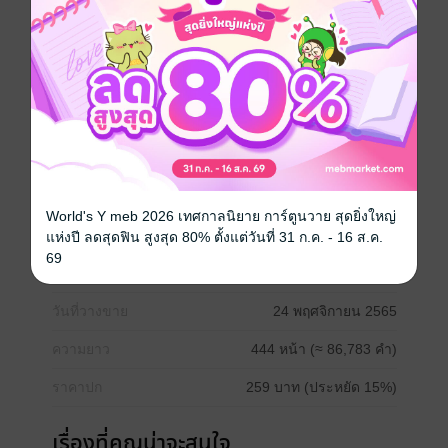
ขนานนามให้เขาว่าเป็นไบโพล่าร์ จึงน่าจะเป็นทางกลับ
พร้อมกับเรื่องราวความรักอันเร่าร้อนที่ก่อเกิดขึ้นในใจ เธอ
จะได้กลับหรือไม่ หรือกลับอย่างไร ประตูมิติอยู่ในห้องนอน
นั้นหรือไม่ เจ้าของห้องนอน จะว่าอย่างไร หรือจะไปสร้าง
วีรกรรมแสบซ่าอะไรไว้ในยุคโบราณบ้าง ไปอ่านกันเลย
ค่าาาา
ขอบพระคุณจากใจ ของ นามปากกาลำนำลมหนาว
จีนโบราณ
ทะลุมิติ
โรมานซ์
18+
ท่านอ๋อง
World's Y meb 2026 เทศกาลนิยาย การ์ตูนวาย สุดยิ่งใหญ่
แห่งปี ลดสุดฟิน สูงสุด 80% ตั้งแต่วันที่ 31 ก.ค. - 16 ส.ค.
69
ประเภทไฟล์
pdf, epub
(สารบัญ)
วันที่วางขาย
24 พฤศจิกายน 2565
ความยาว
444 หน้า (≈ 86,783 คำ)
ราคาปก
259 บาท (ประหยัด 15%)
เรื่องที่คุณน่าจะสนใจ