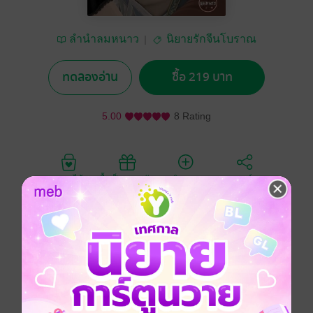
ลำนำลมหนาว
นิยายรักจีนโบราณ
ทดลองอ่าน
ซื้อ 219 บาท
5.00
8 Rating
อยากได้
ซื้อเป็นของขวัญ
ติดตาม
แชร์
เหมยลี่ นักการตลอดสาวคนสวย ทะลุมิติเข้าไปอยู่ในห้อง
นอนของท่านอ๋องรูปงาม จนตกกระไดพลอยโจนถูกเข้าใจ
ผิด คิดว่าเป็นนางโลม จึงสมยอมเป็นนางโลมให้เขาเพียง
พบเจอกันไม่ถึงอึดใจ ก่อนที่จะถูกไล่ตะเพิดออกมา และ
พยายามจะหาทางเปิดประตูมิติให้ได้ เพราะคิดว่าย้อนมา
ทางไหนก็น่าจะกลับทางนั้น ห้องนอนของท่านอ๋องที่เธอ