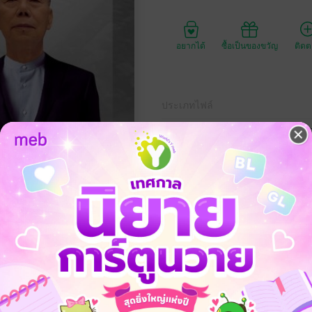
อยากได้
ซื้อเป็นของขวัญ
ติด
ประเภทไฟล์
วันที่วางขาย
ความยาว
ราคาปก
 born Chinese, self-taught civil engineer and self-made millionaire who
story that will move you into tears. Story of a daughter’s sudden sadnes
tions and diagnosed with stage 2-3 bladder cancer. It’s a heartwarming r
 earth. But there is only one papa like mine!