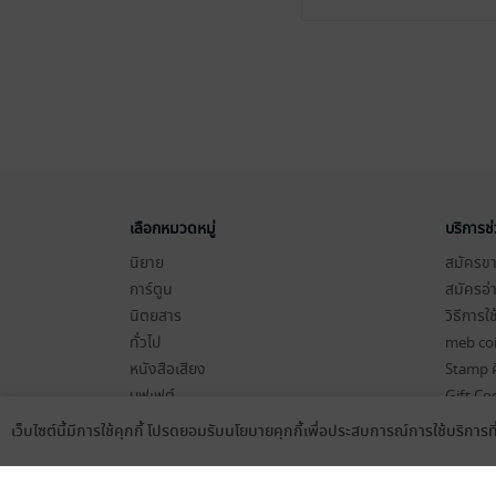
เลือกหมวดหมู่
บริการช
นิยาย
สมัครขาย
การ์ตูน
สมัครอ่
นิตยสาร
วิธีการใ
ทั่วไป
meb co
หนังสือเสียง
Stamp ค
บุฟเฟต์
Gift Co
เงื่อนไข
เว็บไซต์นี้มีการใช้คุกกี้ โปรดยอมรับนโยบายคุกกี้เพื่อประสบการณ์การใช้บริการ
Language
ดาวน์โหลดแอป
นโยบายค
แผนผังเ