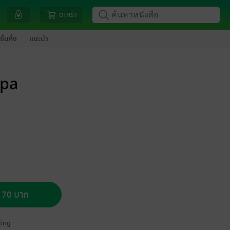
ตะกร้า
ขึ้นหิ้ง
แนะนำ
apa
อ 70 บาท
ing