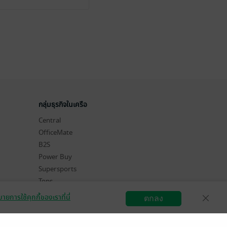
กลุ่มธุรกิจในเครือ
Central
OfficeMate
B2S
Power Buy
Supersports
Tops
Hytexts
ายการใช้คุกกี้ของเราที่นี่
ตกลง
สมัครขายอีบุ๊ก
วิธีการใช้งาน
ติดต่อเรา