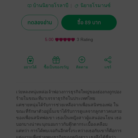
บ้านนิยายโรลาบี
นิยายโรมานซ์
ทดลองอ่าน
ซื้อ 89 บาท
5.00
3 Rating
อยากได้
ซื้อเป็นของขวัญ
ติดตาม
แชร์
เว่ยหลงหนุ่มหล่อเจ้าพ่อวงการธุรกิจใหญ่ของฮ่องกงถูกปอง
ร้ายในขณะที่มาเจรจาธุรกิจในประเทศไทย
แต่ชายหนุ่มได้รับการช่วยเหลือจากเพื่อนสนิทของพ่อ ใน
ขณะที่รักษาตัวอยู่นั้นเขาได้รับการดูแลจากลูกสาวคนสวย
ของเพื่อนสนิทพ่อเขา เธอเป็นหญิงสาวผู้แสนอ่อนโยน เธอ
บอกบางน่าทะนุถนอมราวกับตุ๊กตากระเบื้องเคลือบ
แต่ทว่า การได้พบเจอกันอีกครั้งระหว่างเธอกับเขาก็คือการ
แต่งงานเพื่อช่วยพยุงธุรกิจของหญิงสาว เธอจึงได้ชื่อว่า