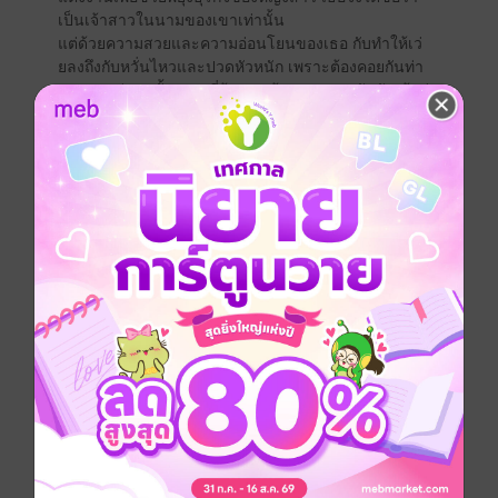
เป็นเจ้าสาวในนามของเขาเท่านั้น
แต่ด้วยความสวยและความอ่อนโยนของเธอ กับทำให้เว่
ยลงถึงกับหวั่นไหวและปวดหัวหนัก เพราะต้องคอยกันท่า
บรรดาหนุ่ม ๆ ทั้งหลายที่จ้องจะเข้ามาหาเธอ นับวันเจ้าพ่อ
หนุ่มยิ่งไม่เข้าใจตัวเอง ว่าเป็นไปได้อย่างไรที่เขาจะ
ตกหลุมเสน่ห์ของใบไผ่
ในระหว่างนั้นเว่ยหลงและใบไผ่ถูกคุกคาม แต่ทั้งหมดก็
ตอบโต้ไม่หวั่นเกรง หลังจากผ่านสถานการณ์ร้ายๆ แล้วก็
หลายครั้งทำให้เขาเริ่มรู้ตัวว่าลึก ๆ แล้ว เขารักเธอ
ขณะที่ใบผ่านก็รู้ว่ามังกรร้ายอย่างเขา ไม่มีหัวใจเห็นผู้หญิง
เป็นเพียงของเล่น เมื่อเหตุผลและอารมณ์ไม่สามารถรวม
เป็นคำตอบเดียวกันได้ คนทั้งสองจึงอยู่ในความสับสนของ
หัวใจ ทั้งสองจะแก้สมการรักนี้ได้อย่างไร โดยมีหัวใจที่เต็ม
เปี่ยมด้วยความรักเป็นเดิมพัน
โรมานซ์
โรแมนติก
มาเฟีย
แก้แค้น
แอบรัก
ประเภทไฟล์
pdf, epub
(สารบัญ)