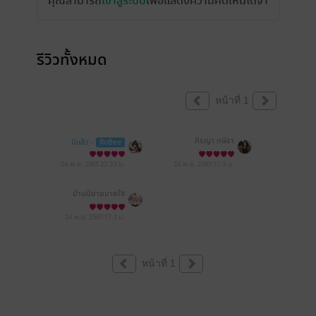
คุณสามารถ
เข้าสู่ระบบ
เพื่อแสดงความคิดเห็นได้จ้า
รีวิวทั้งหมด
หน้าที่ 1
ภิรญา กษิรา
มีแล้ว -
RoBee
24 พ.ย. 2565
22:32 น.
24 พ.ย. 2565
17:3 น.
บ้านนิยายบายโซ
24 พ.ย. 2565
17:2 น.
หน้าที่ 1